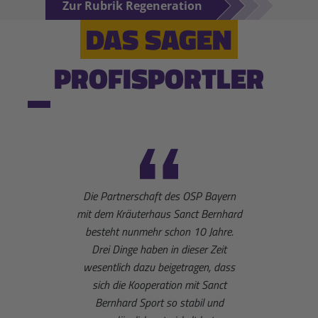
Zur Rubrik Regeneration
DAS SAGEN
PROFISPORTLER
Die Partnerschaft des OSP Bayern
Die Sa
mit dem Kräuterhaus Sanct Bernhard
begleit
besteht nunmehr schon 10 Jahre.
und We
Drei Dinge haben in dieser Zeit
mir
wesentlich dazu beigetragen, dass
Biathlo
sich die Kooperation mit Sanct
Bernhard Sport so stabil und