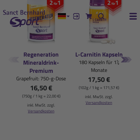
Aktuelle Sprache:
Anmelden
Zum Warenkorb
Suche
Ha
Geprüfte
Jetzt
Unsere
Erlebe
Neuheiten
Höchstleistung
Qualität
mit
Regeneration
L-Carnitin Kapseln
Mineraldrink-
180 Kapseln für 1½
im
Vertrauen
und
unseren
Premium
Monate
Shop
Empfehlungen
durch
schnelle
17,50 €
Grapefruit: 750-g-Dose
16,50 €
durchstarten!
die
Regeneration!
st
(102g / 1 kg = 171,57 €)
(750g / 1 kg = 22,00 €)
inkl. MwSt. zzgl.
Kölner
Versandkosten
Jetzt entdecken!
inkl. MwSt. zzgl.
(
Liste®
Versandkosten
Entdecke mehr
Jetzt entdecken