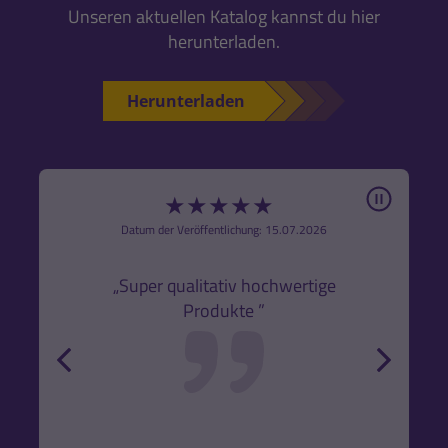
Unseren aktuellen Katalog kannst du hier
herunterladen.
Herunterladen
Pause
★
★
★
★
★
6
Datum der Veröffentlichung: 15.07.2026
den
k,
„Super qualitativ hochwertige
„Gute
Produkte ”
r und
back
forw