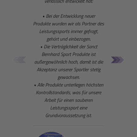
verlässlich entwickelt hat:
• Bei der Entwicklung neuer
Ge
Produkte wurden wir als Partner des
a
Leistungssports immer gefragt,
unte
gehört und einbezogen.
Sommert
• Die Verträglichkeit der Sanct
den 
Bernhard Sport Produkte ist
Disz
außergewöhnlich hoch, damit ist die
Bernha
Akzeptanz unserer Sportler stetig
gewachsen.
• Alle Produkte unterliegen höchsten
Kontrollstandards, was für unsere
Arbeit für einen sauberen
Leistungssport eine
Grundvoraussetzung ist.
Trainin