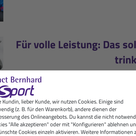
Für volle Leistung: Das so
trin
Jeder Fußballer will im Spiel topfit auf dem 
zweikampfstark und mit voller Leistung bestreiten
neben regelmäßigem Training besonders wichtig. Hie
e Kundin, lieber Kunde, wir nutzen Cookies. Einige sind
Ernährung an Spiel- u
endig (z. B. für den Warenkorb), andere dienen der
mehr 
esserung des Onlineangebots. Du kannst die nicht notwend
ies "Alle akzeptieren" oder mit "Konfigurieren" ablehnen u
nschte Cookies einzeln aktivieren. Weitere Informationen 