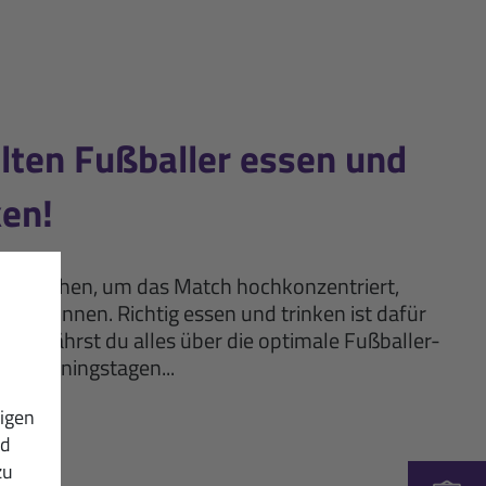
llten Fußballer essen und
ken!
Rasen stehen, um das Match hochkonzentriert,
 zu können. Richtig essen und trinken ist dafür
r erfährst du alles über die optimale Fußballer-
nd Trainingstagen...
...
igen
nd
zu