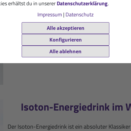
ies erhältst du in unserer
Datenschutzerklärung
.
Protein-Regenerationstur
Impressum
|
Datenschutz
Wann solltest du welchen der beiden Prote
Alle akzeptieren
mehr 
Konfigurieren
Alle ablehnen
Isoton-Energiedrink im 
Der Isoton-Energiedrink ist ein absoluter Klassike