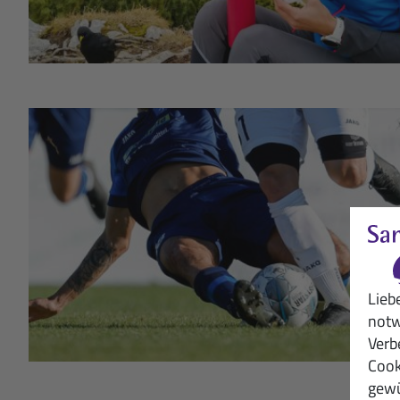
Lieb
notw
Verb
Cook
gewü