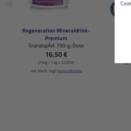
Cook
Regeneration Mineraldrink-
M
Premium
Zit
Granatapfel: 750-g-Dose
16,50 €
(750g / 1 kg = 22,00 €)
inkl
inkl. MwSt. zzgl.
Versandkosten