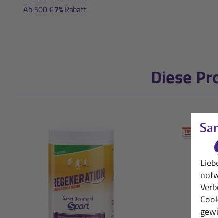
Ab 500 €
7%
Rabatt
Diese Pr
Lieb
notw
Verb
Cook
gewü