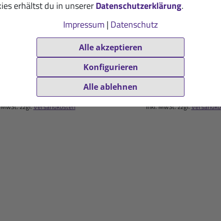
ies erhältst du in unserer
Datenschutzerklärung
.
Impressum
|
Datenschutz
Alle akzeptieren
ineral-Pur-Drink
Isoton Energiedr
rone: 100-g-Packung
Pfirsich-Maracuja: 900
Konfigurieren
9,50 €
16,50 €
Alle ablehnen
(100g / 1 kg = 95,00 €)
(900g / 1 kg = 18,33 €)
. MwSt. zzgl.
Versandkosten
inkl. MwSt. zzgl.
Versandko