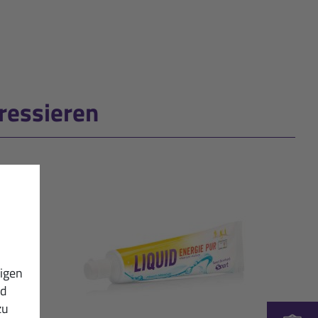
ressieren
igen
nd
zu