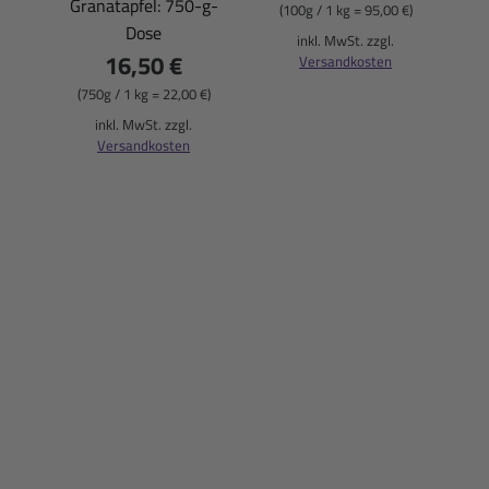
Granatapfel: 750-g-
(100g / 1 kg = 95,00 €)
Dose
(
inkl. MwSt. zzgl.
16,50 €
Versandkosten
(750g / 1 kg = 22,00 €)
inkl. MwSt. zzgl.
Versandkosten