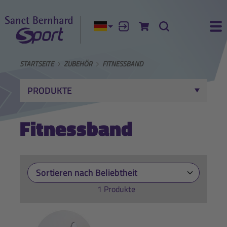
Aktuelle Sprache:
Anmelden
Zum Warenkorb
Suche
Ha
STARTSEITE
ZUBEHÖR
FITNESSBAND
PRODUKTE
Fitnessband
1 Produkte