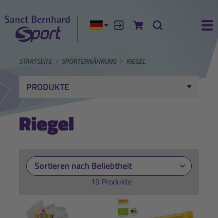
Aktuelle Sprache:
Anmelden
Zum Warenkorb
Suche
Ha
STARTSEITE
SPORTERNÄHRUNG
RIEGEL
PRODUKTE
Riegel
19 Produkte