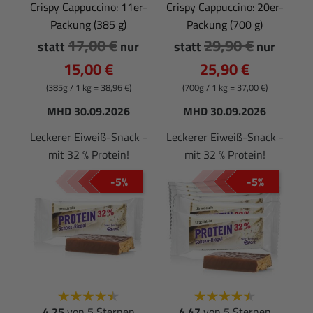
Crispy Cappuccino: 11er-
Crispy Cappuccino: 20er-
Packung (385 g)
Packung (700 g)
17,00 €
29,90 €
statt
nur
statt
nur
15,00 €
25,90 €
(385g / 1 kg = 38,96 €)
(700g / 1 kg = 37,00 €)
MHD 30.09.2026
MHD 30.09.2026
Leckerer Eiweiß-Snack -
Leckerer Eiweiß-Snack -
mit 32 % Protein!
mit 32 % Protein!
-5%
-5%
4.25
von 5 Sternen
4.47
von 5 Sternen