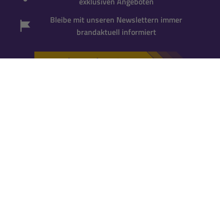
exklusiven Angeboten
Bleibe mit unseren Newslettern immer
brandaktuell informiert
Newsletter abonnieren
*Gutscheincode wird bei der Anmeldung zum
Newsletter per Mail versandt. Einmalig einlösbar
für neue Newsletter-Abonnenten
. Für die
Einlösung ist ein
Kundenkonto erforderlich
.
Falls Du noch keins hast, kannst Du es während
der nächsten Bestellung anlegen.
KATALOG