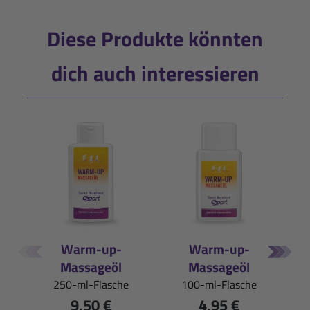
Diese Produkte könnten
dich auch interessieren
Warm-up-
Warm-up-
Mi
Massageöl
Massageöl
Zit
250-ml-Flasche
100-ml-Flasche
9,50 €
4,95 €
(