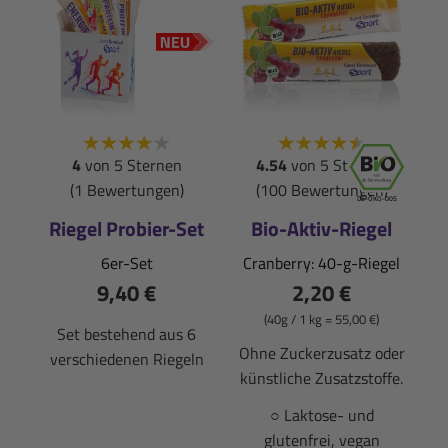
4
von 5 Sternen
4.54
von 5 Sternen
(1 Bewertungen)
(100 Bewertungen)
DE-ÖKO-005
Riegel Probier-Set
Bio-Aktiv-Riegel
6er-Set
Cranberry: 40-g-Riegel
9,40 €
2,20 €
(40g / 1 kg = 55,00 €)
Set bestehend aus 6
Ohne Zuckerzusatz oder
verschiedenen Riegeln
künstliche Zusatzstoffe.
○ Laktose- und
glutenfrei, vegan