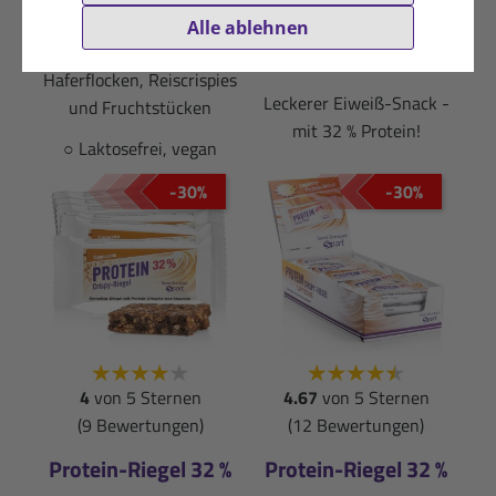
Zündstoff aus der Natur!
(35g / 1 kg = 42,86 €)
Alle ablehnen
Energieriegel mit
MHD 30.09.2026
Haferflocken, Reiscrispies
Leckerer Eiweiß-Snack -
und Fruchtstücken
mit 32 % Protein!
○ Laktosefrei, vegan
-30%
-30%
4
von 5 Sternen
4.67
von 5 Sternen
(9 Bewertungen)
(12 Bewertungen)
Protein-Riegel 32 %
Protein-Riegel 32 %