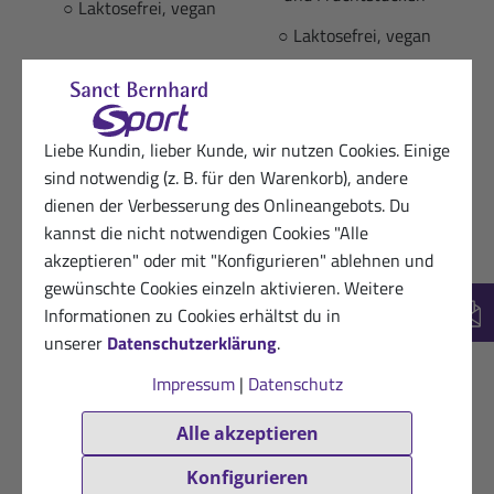
○ Laktosefrei, vegan
○ Laktosefrei, vegan
-30%
Liebe Kundin, lieber Kunde, wir nutzen Cookies. Einige
sind notwendig (z. B. für den Warenkorb), andere
dienen der Verbesserung des Onlineangebots. Du
kannst die nicht notwendigen Cookies "Alle
akzeptieren" oder mit "Konfigurieren" ablehnen und
4.89
von 5 Sternen
4.1
von 5 Sternen
gewünschte Cookies einzeln aktivieren. Weitere
(55 Bewertungen)
(20 Bewertungen)
Informationen zu Cookies erhältst du in
New
unserer
Datenschutzerklärung
.
Energie Reis-Riegel
Protein-Riegel 32 %
Impressum
|
Datenschutz
Mango: 20er-Packung (1
Crispy Cappuccino: 35-g-
kg)
Riegel
Alle akzeptieren
28,00 €
1,70 €
statt
nur
Konfigurieren
(1000g / 1 kg = 28,00 €)
1,50 €