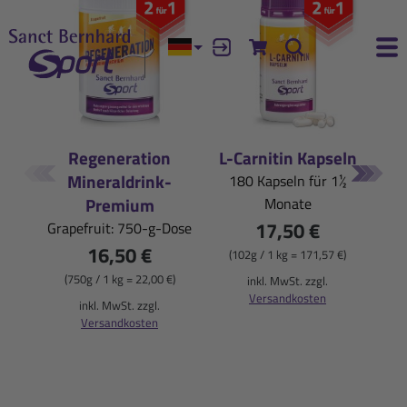
Aktuelle Sprache:
Anmelden
Zum Warenkorb
Suche
Ha
Geprüfte
Jetzt
Unsere
Erlebe
Neuheiten
Höchstleistung
Qualität
mit
Regeneration
L-Carnitin Kapseln
Mineraldrink-
180 Kapseln für 1½
im
Vertrauen
und
unseren
Premium
Monate
Shop
Empfehlungen
durch
schnelle
17,50 €
Grapefruit: 750-g-Dose
16,50 €
durchstarten!
die
Regeneration!
st
(102g / 1 kg = 171,57 €)
(750g / 1 kg = 22,00 €)
inkl. MwSt. zzgl.
Kölner
Versandkosten
Jetzt entdecken!
inkl. MwSt. zzgl.
(
Liste®
Versandkosten
Entdecke mehr
Jetzt entdecken