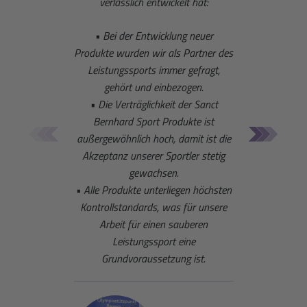
verlässlich entwickelt hat:
• Bei der Entwicklung neuer
Ge
Produkte wurden wir als Partner des
a
Leistungssports immer gefragt,
unte
gehört und einbezogen.
Sommert
• Die Verträglichkeit der Sanct
den 
Bernhard Sport Produkte ist
Disz
außergewöhnlich hoch, damit ist die
Bernha
Akzeptanz unserer Sportler stetig
gewachsen.
• Alle Produkte unterliegen höchsten
Kontrollstandards, was für unsere
Arbeit für einen sauberen
Leistungssport eine
Grundvoraussetzung ist.
Trainin