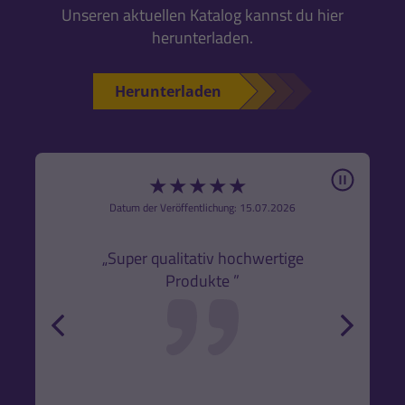
Unseren aktuellen Katalog kannst du hier
herunterladen.
Herunterladen
Pause
★
★
★
★
★
6
Datum der Veröffentlichung: 15.07.2026
den
k,
„Super qualitativ hochwertige
„Gute
Produkte ”
r und
back
forw