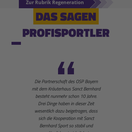
Zur Rubrik Regeneration
DAS SAGEN
PROFISPORTLER
Die Partnerschaft des OSP Bayern
Die Sa
mit dem Kräuterhaus Sanct Bernhard
begleit
besteht nunmehr schon 10 Jahre.
und We
Drei Dinge haben in dieser Zeit
mir
wesentlich dazu beigetragen, dass
Biathlo
sich die Kooperation mit Sanct
Bernhard Sport so stabil und