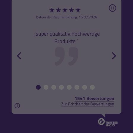
Pause
★
★
★
★
★
6
Datum der Veröffentlichung: 15.07.2026
den
k,
„Super qualitativ hochwertige
„Gute
Produkte ”
r und
back
forw
1541 Bewertungen
Zur Echtheit der Bewertungen
Aus rechtlichen Gründen weisen wir darauf hin, das