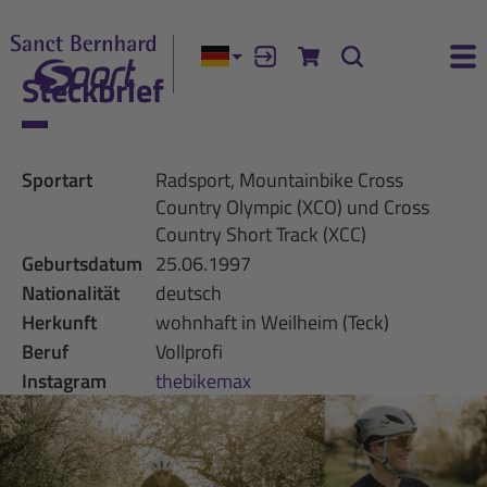
Aktuelle Sprache:
Anmelden
Zum Warenkorb
Suche
Ha
Steckbrief
Sportart
Radsport, Mountainbike Cross
Country Olympic (XCO) und Cross
Country Short Track (XCC)
Geburtsdatum
25.06.1997
Nationalität
deutsch
Herkunft
wohnhaft in Weilheim (Teck)
Beruf
Vollprofi
Instagram
thebikemax