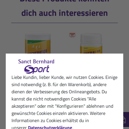
dich auch interessieren
Liebe Kundin, lieber Kunde, wir nutzen Cookies. Einige
sind notwendig (z. B. für den Warenkorb), andere
Regeneration
Mineral-Pur-Drink
Iso
dienen der Verbesserung des Onlineangebots. Du
Mineraldrink-
Zitrone: 100-g-Packung
Pfi
kannst die nicht notwendigen Cookies "Alle
Premium
9,50 €
akzeptieren" oder mit "Konfigurieren" ablehnen und
Granatapfel: 750-g-
(100g / 1 kg = 95,00 €)
gewünschte Cookies einzeln aktivieren. Weitere
Dose
(
inkl. MwSt. zzgl.
Informationen zu Cookies erhältst du in
16,50 €
New
Versandkosten
unserer
Datenschutzerklärung
.