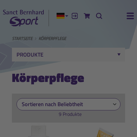
Aktuelle Sprache:
Anmelden
Zum Warenkorb
Suche
Ha
STARTSEITE
KÖRPERPFLEGE
PRODUKTE
Körperpflege
9 Produkte