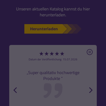
Unseren aktuellen Katalog kannst du hier
herunterladen.
Herunterladen
Pause
★
★
★
★
★
6
Datum der Veröffentlichung: 15.07.2026
den
k,
„Super qualitativ hochwertige
„Gute
Produkte ”
r und
back
forw