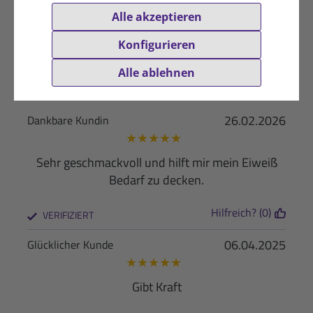
Alle akzeptieren
Deutsch
(4)
Konfigurieren
Alle ablehnen
26.02.2026
Dankbare Kundin
★
★
★
★
★
Sehr geschmackvoll und hilft mir mein Eiweiß
Bedarf zu decken.
Hilfreich? (0)
VERIFIZIERT
06.04.2025
Glücklicher Kunde
★
★
★
★
★
Gibt Kraft