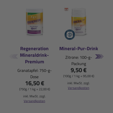
Regeneration
Mineral-Pur-Drink
Mineraldrink-
E
Zitrone: 100-g-
Premium
Packung
Pfi
9,50 €
Granatapfel: 750-g-
(100g / 1 kg = 95,00 €)
Dose
16,50 €
(900
inkl. MwSt. zzgl.
Versandkosten
(750g / 1 kg = 22,00 €)
i
inkl. MwSt. zzgl.
Versandkosten