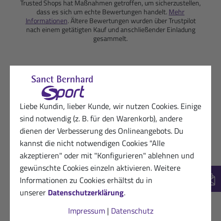
Trusted Shops hat Maßnahmen getroffen, um sicherzustellen,
dass es sich um echte Bewertungen handelt.
Mehr
Informationen
. Ältere Bewertungen wurden über Trustpilot
nach einem getätigten Kauf und anschließender Einladung
gesammelt.
Trusted Shops Produktbewertungen
Bitte beachte, dass nur Bewertungen mit Text
Liebe Kundin, lieber Kunde, wir nutzen Cookies. Einige
ausgegeben werden. In die Berechnung der
sind notwendig (z. B. für den Warenkorb), andere
Gesamtbewertung fließen auch Sternebewertungen
dienen der Verbesserung des Onlineangebots. Du
ohne Kommentar ein.
kannst die nicht notwendigen Cookies "Alle
akzeptieren" oder mit "Konfigurieren" ablehnen und
★
★
★
★
★
82.4%
(14)
gewünschte Cookies einzeln aktivieren. Weitere
Informationen zu Cookies erhältst du in
New
★
★
★
★
☆
11.8%
(2)
unserer
Datenschutzerklärung
.
★
★
★
☆
☆
5.9%
(1)
Impressum
|
Datenschutz