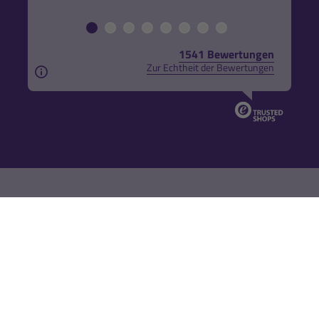
1541 Bewertungen
Zur Echtheit der Bewertungen
Aus rechtlichen Gründen weisen wir darauf hin, das
Shop
% Sale
Neukundengeschenk
Aktivität
Freunde werben
Regeneration
Versand & Zahlung
Direktbestellung
Vertrag widerrufen