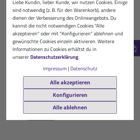
Liebe Kundin, lieber Kunde, wir nutzen Cookies. Einige
sind notwendig (z. B. für den Warenkorb), andere
dienen der Verbesserung des Onlineangebots. Du
kannst die nicht notwendigen Cookies "Alle
akzeptieren" oder mit "Konfigurieren" ablehnen und
gewünschte Cookies einzeln aktivieren. Weitere
Informationen zu Cookies erhältst du in
New
unserer
Datenschutzerklärung
.
Impressum
|
Datenschutz
Isoton Energiedrink
Mineral-Pur-Drink
Li
Pfirsich-Maracuja: 900-
Zitrone: 100-g-Packung
Pfi
Alle akzeptieren
g-Dose
9,50 €
16,50 €
Konfigurieren
(100g / 1 kg = 95,00 €)
(900g / 1 kg = 18,33 €)
(5
inkl. MwSt. zzgl.
Alle ablehnen
Versandkosten
inkl. MwSt. zzgl.
Versandkosten