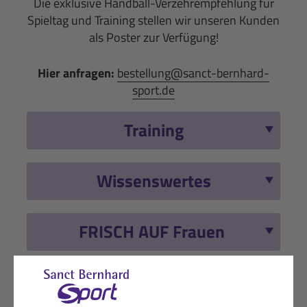
Die exklusive Handball-Verzehrempfehlung für
Spieltag und Training stellen wir unseren Kunden
als Poster zur Verfügung!
Hier anfragen:
bestellung@sanct-bernhard-
sport.de
Training
Wissenswertes
FRISCH AUF Frauen
Empfohlene Produkte