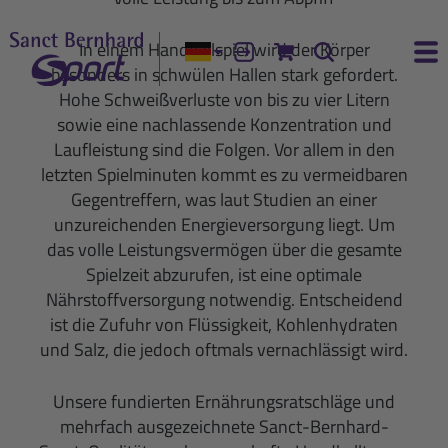
In einem Handballspiel wird der Körper
Aktuelle Sprache:
Anmelden
Zum Warenkorb
Suche
Ha
besonders in schwülen Hallen stark gefordert.
Hohe Schweißverluste von bis zu vier Litern
sowie eine nachlassende Konzentration und
Laufleistung sind die Folgen. Vor allem in den
letzten Spielminuten kommt es zu vermeidbaren
Gegentreffern, was laut Studien an einer
unzureichenden Energieversorgung liegt. Um
das volle Leistungsvermögen über die gesamte
Spielzeit abzurufen, ist eine optimale
Nährstoffversorgung notwendig. Entscheidend
ist die Zufuhr von Flüssigkeit, Kohlenhydraten
und Salz, die jedoch oftmals vernachlässigt wird.
Unsere fundierten Ernährungsratschläge und
mehrfach ausgezeichnete Sanct-Bernhard-