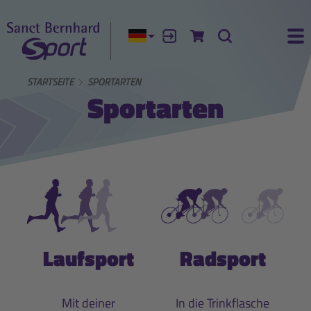
Aktuelle Sprache:
Anmelden
Zum Warenkorb
Suche
Ha
STARTSEITE
SPORTARTEN
Sportarten
Laufsport
Radsport
Mit deiner
In die Trinkflasche