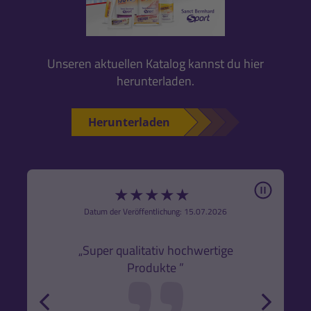
Unseren aktuellen Katalog kannst du hier
herunterladen.
Herunterladen
Pause
★
★
★
★
★
6
Datum der Veröffentlichung: 15.07.2026
den
k,
„Super qualitativ hochwertige
„Gute
Produkte ”
r und
back
forw