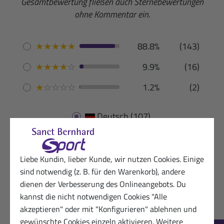
Gesamtbewertung fließen auch Sternebewertungen
ohne Kommentar ein.
★
★
★
★
★
88.8%
(143)
★
★
★
★
☆
9.9%
(16)
★
☆
☆
☆
☆
1.2%
(2)
Deutsch
(107)
Liebe Kundin, lieber Kunde, wir nutzen Cookies. Einige
sind notwendig (z. B. für den Warenkorb), andere
dienen der Verbesserung des Onlineangebots. Du
03.05.2026
Zufriedener Kunde von Sanct Bernhard
kannst die nicht notwendigen Cookies "Alle
Sport
akzeptieren" oder mit "Konfigurieren" ablehnen und
★
★
★
★
★
gewünschte Cookies einzeln aktivieren. Weitere