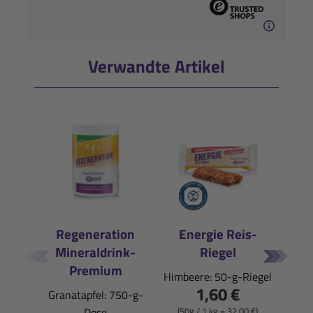
Verwandte Artikel
Regeneration
Energie Reis-
Liqu
Mineraldrink-
Riegel
Pfirs
Premium
Himbeere: 50-g-Riegel
1,60 €
Granatapfel: 750-g-
(50ml
Dose
(50g / 1 kg = 32,00 €)