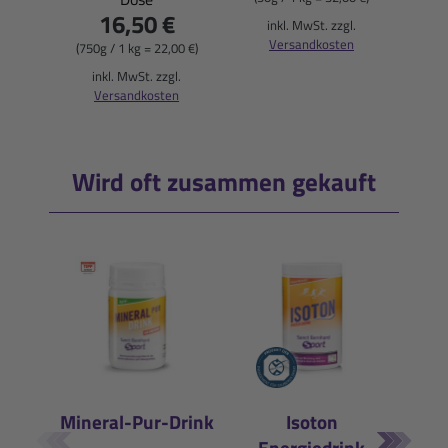
16,50 €
i
inkl. MwSt. zzgl.
Versandkosten
(750g / 1 kg = 22,00 €)
inkl. MwSt. zzgl.
Versandkosten
Wird oft zusammen gekauft
Mineral-Pur-Drink
Isoton
Energiedrink
E