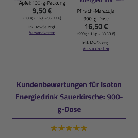
Apfel: 100-g-Packung
9,50 €
Pfirsich-Maracuja:
Blu
(100g / 1 kg = 95,00 €)
900-g-Dose
16,50 €
inkl. MwSt. zzgl.
Versandkosten
(900g / 1 kg = 18,33 €)
(900
inkl. MwSt. zzgl.
i
Versandkosten
Kundenbewertungen für Isoton
Energiedrink Sauerkirsche: 900-
g-Dose