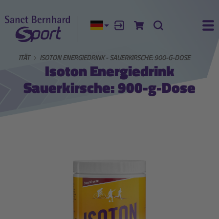
Aktuelle Sprache:
Anmelden
Zum Warenkorb
Suche
Ha
AKTIVITÄT
ISOTON ENERGIEDRINK - SAUERKIRSCHE: 900-G-DOSE
Isoton Energiedrink
Sauerkirsche: 900-g-Dose