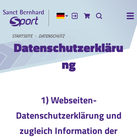
Aktuelle Sprache:
Anmelden
Zum Warenkorb
Suche
Ha
STARTSEITE
DATENSCHUTZ
Datenschutzerkläru
ng
1) Webseiten-
Datenschutzerklärung und
zugleich Information der