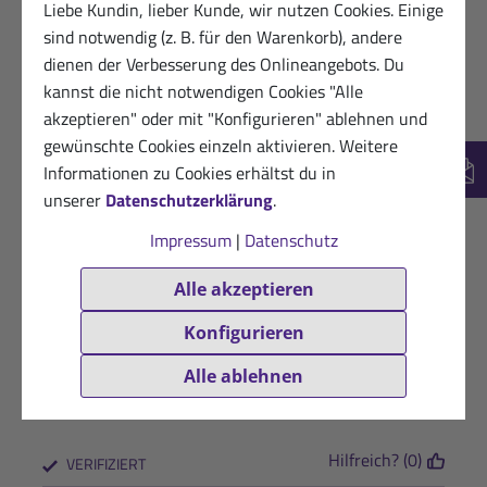
Liebe Kundin, lieber Kunde, wir nutzen Cookies. Einige
Sport
sind notwendig (z. B. für den Warenkorb), andere
★
★
★
★
★
dienen der Verbesserung des Onlineangebots. Du
Kompakt
kannst die nicht notwendigen Cookies "Alle
akzeptieren" oder mit "Konfigurieren" ablehnen und
Hilfreich? (0)
VERIFIZIERT
gewünschte Cookies einzeln aktivieren. Weitere
Informationen zu Cookies erhältst du in
07.02.2026
Begeisterte Kundin
New
unserer
Datenschutzerklärung
.
★
★
★
★
★
Impressum
|
Datenschutz
Gute Tabletten
Alle akzeptieren
Hilfreich? (0)
VERIFIZIERT
Konfigurieren
09.01.2026
Dankbare Kundin
★
★
★
★
★
Alle ablehnen
Ich bin sehr zufrieden
Hilfreich? (0)
VERIFIZIERT