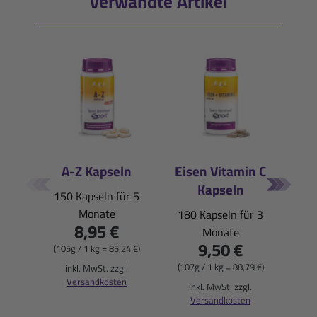
Verwandte Artikel
A-Z Kapseln
Eisen Vitamin C
Ma
Kapseln
su
150 Kapseln für 5
Monate
180 Kapseln für 3
120
8,95 €
Monate
9,50 €
(105g / 1 kg = 85,24 €)
(107g / 1 kg = 88,79 €)
(91
inkl. MwSt. zzgl.
Versandkosten
inkl. MwSt. zzgl.
i
Versandkosten