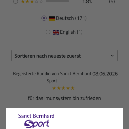
★
★
★
☆
☆
1.8%
(5)
Deutsch
(171)
English
(1)
08.06.2026
Begeisterte Kundin von Sanct Bernhard
Sport
★
★
★
★
★
für das imunsystem bin zufrieden
Hilfreich? (0)
VERIFIZIERT
20.05.2026
Zufriedene Kundin von Sanct Bernhard