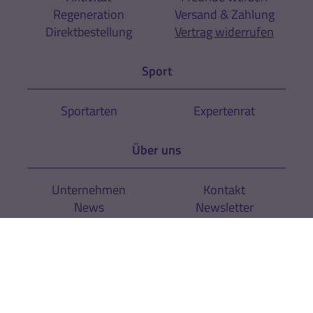
Regeneration
Versand & Zahlung
Direktbestellung
Vertrag widerrufen
Sport
Sportarten
Expertenrat
Über uns
Unternehmen
Kontakt
News
Newsletter
Rechtliches
AGB
Cookie-Einstellungen
Datenschutz
Impressum