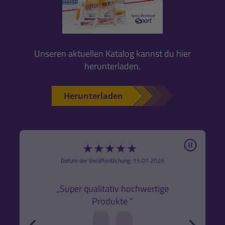
Unseren aktuellen Katalog kannst du hier
herunterladen.
Herunterladen
Pause
★
★
★
★
★
6
Datum der Veröffentlichung: 15.07.2026
den
k,
„Super qualitativ hochwertige
„Gute
Produkte ”
r und
back
forw