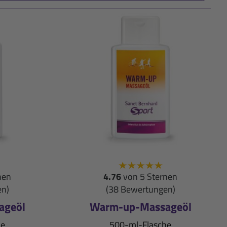
nen
4.76
von 5 Sternen
en)
(38 Bewertungen)
ageöl
Warm-up-Massageöl
he
500-ml-Flasche