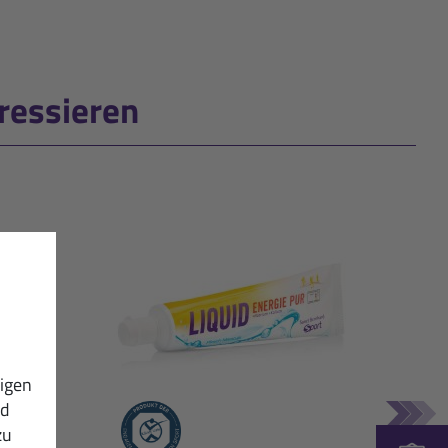
ressieren
igen
nd
zu