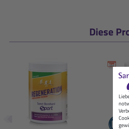
Diese Pr
Lieb
notw
Verb
Cook
gewü