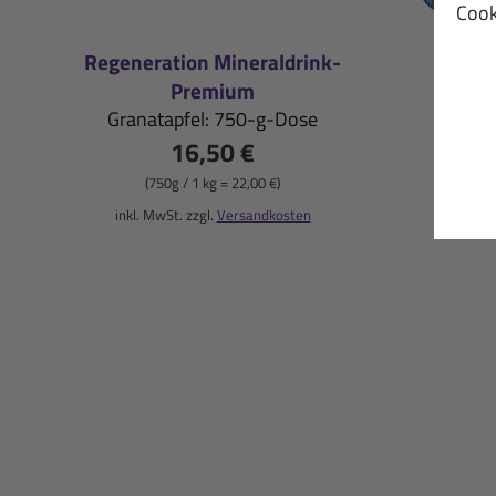
Cook
Regeneration Mineraldrink-
M
Premium
Zit
Granatapfel: 750-g-Dose
16,50 €
(750g / 1 kg = 22,00 €)
inkl
inkl. MwSt. zzgl.
Versandkosten