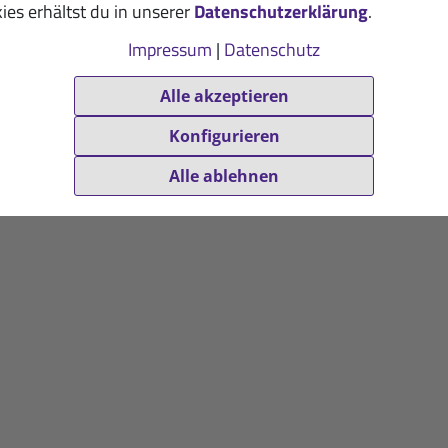
ies erhältst du in unserer
Datenschutzerklärung
.
Impressum
|
Datenschutz
ineral-Pur-Drink
Isoton Energiedr
rone: 100-g-Packung
Pfirsich-Maracuja: 900
Alle akzeptieren
9,50 €
16,50 €
Konfigurieren
(100g / 1 kg = 95,00 €)
(900g / 1 kg = 18,33 €)
. MwSt. zzgl.
Versandkosten
inkl. MwSt. zzgl.
Versandko
Alle ablehnen