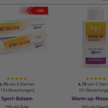
-20%
4.75
von 5 Sternen
4.75
von 5 Ster
(153 Bewertungen)
(51 Bewertung
Sport-Balsam
Warm-up-Mass
150-ml-Tube
250-ml-Flasc