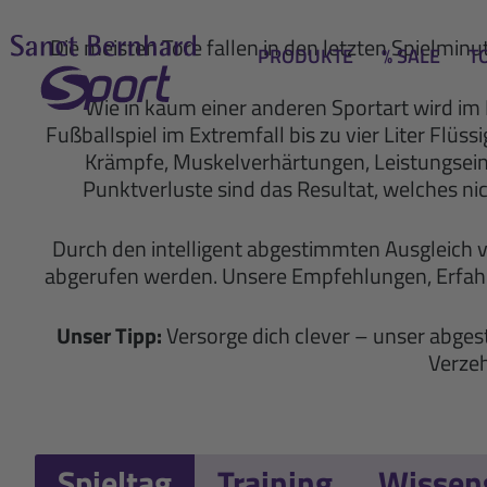
Die meisten Tore fallen in den letzten Spielmin
PRODUKTE
% SALE
T
Wie in kaum einer anderen Sportart wird im 
Fußballspiel im Extremfall bis zu vier Liter Flüs
Krämpfe, Muskelverhärtungen, Leistungsein
Punktverluste sind das Resultat, welches ni
Durch den intelligent abgestimmten Ausgleich 
abgerufen werden. Unsere Empfehlungen, Erfah
Unser Tipp:
Versorge dich clever – unser abge
Verzeh
Spieltag
Training
Wissen