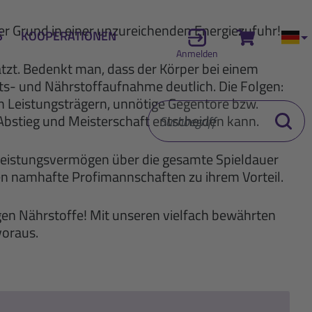
der Grund in einer unzureichenden Energiezufuhr!
S
KOOPERATIONEN
Zum Waren
Akt
Anmelden
ätzt. Bedenkt man, dass der Körper bei einem
keits- und Nährstoffaufnahme deutlich. Die Folgen:
 Leistungsträgern, unnötige Gegentore bzw.
Suchbegriff
 Abstieg und Meisterschaft entscheiden kann.
Suche st
 Leistungsvermögen über die gesamte Spieldauer
 namhafte Profimannschaften zu ihrem Vorteil.
igen Nährstoffe! Mit unseren vielfach bewährten
voraus.