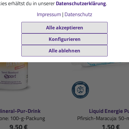
ies erhältst du in unserer
Datenschutzerklärung
.
Impressum
|
Datenschutz
Alle akzeptieren
Konfigurieren
Alle ablehnen
ineral-Pur-Drink
Liquid Energie P
rone: 100-g-Packung
Pfirsich-Maracuja: 50-
9,50 €
1,50 €