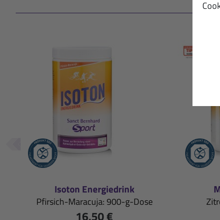
Cook
Isoton Energiedrink
M
Pfirsich-Maracuja: 900-g-Dose
Zit
16,50 €