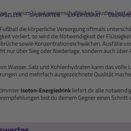
uten – warum? Laut wissenschaftlichen Studien liegt 
OPSELLER
SPORTARTEN
EXPERTENRAT
ÜBER UN
Fußball die körperliche Versorgung oftmals untersch
sigkeit verliert, so wird die Notwendigkeit der Flüssig
brüche sowie Konzentrationsschwächen. Ausfälle von
cht nur über Sieg oder Niederlage, sondern auch über
von Wasser, Salz und Kohlenhydraten kann das volle
rungen und mehrfach ausgezeichnete Qualität machen
stimmter
Isoton-Energiedrink
liefert dir alle notwend
rempfehlungen bist du deinem Gegner einen Schritt 
swertes