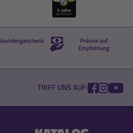
kundengeschenk
Prämie auf
Empfehlung
FACEBOOK
INSTA
YO
TRIFF UNS AUF: