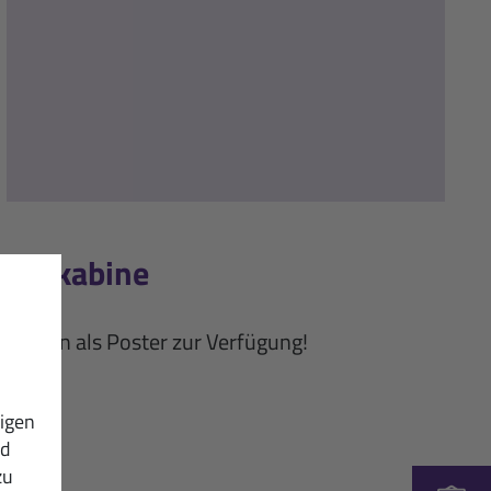
eidekabine
 Kunden als Poster zur Verfügung!
igen
nd
zu