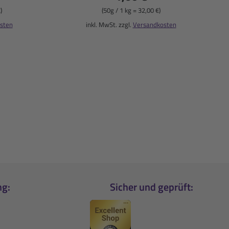
)
(50g / 1 kg = 32,00 €)
sten
inkl. MwSt. zzgl.
Versandkosten
ng:
Sicher und geprüft: