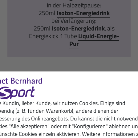
in der Halbzeitpause:
250ml
Isoton-Energiedrink
bei Verlängerung:
250ml
Isoton-Energiedrink
, als
Energiekick 1 Tube
Liquid-Energie-
Pur
pfehlung als Poster für eure Umkl
fehlung für Spieltag und Training stellen wir unseren
e Kundin, lieber Kunde, wir nutzen Cookies. Einige sind
endig (z. B. für den Warenkorb), andere dienen der
Hier anfragen:
bestellung@sanct-bernhard-sport.de
esserung des Onlineangebots. Du kannst die nicht notwend
ies "Alle akzeptieren" oder mit "Konfigurieren" ablehnen u
Empfohlene Produkte
nschte Cookies einzeln aktivieren. Weitere Informationen 