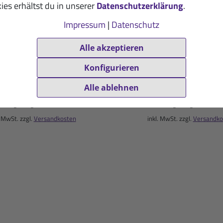
ies erhältst du in unserer
Datenschutzerklärung
.
Impressum
|
Datenschutz
Alle akzeptieren
ineral-Pur-Drink
Isoton Energiedr
Konfigurieren
rone: 100-g-Packung
Pfirsich-Maracuja: 900
9,50 €
16,50 €
Alle ablehnen
(100g / 1 kg = 95,00 €)
(900g / 1 kg = 18,33 €)
. MwSt. zzgl.
Versandkosten
inkl. MwSt. zzgl.
Versandko