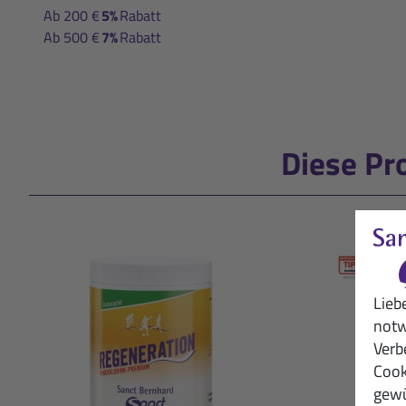
Ab 200 €
5%
Rabatt
Ab 500 €
7%
Rabatt
Diese Pr
Lieb
notw
Verb
Cook
gewü