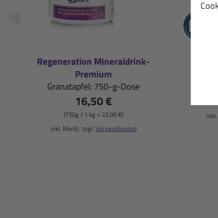
Cook
Regeneration Mineraldrink-
M
Premium
Zit
Granatapfel: 750-g-Dose
16,50 €
(750g / 1 kg = 22,00 €)
inkl
inkl. MwSt. zzgl.
Versandkosten