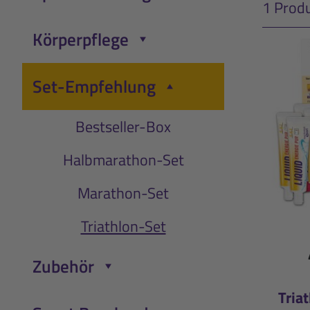
Menü öffnen/schließen
1 Prod
Körperpflege
Menü öffnen/schließen
Set-Empfehlung
Menü öffnen/schließen
Bestseller-Box
Halbmarathon-Set
Marathon-Set
Triathlon-Set
Zubehör
Menü öffnen/schließen
Tria