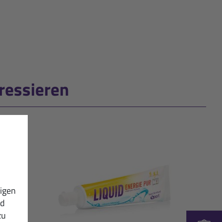
ressieren
igen
nd
zu