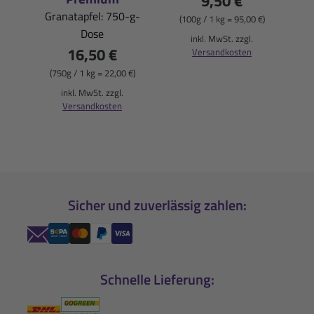
9,50 €
Granatapfel: 750-g-
(100g / 1 kg = 95,00 €)
Dose
(
inkl. MwSt. zzgl.
16,50 €
Versandkosten
(750g / 1 kg = 22,00 €)
inkl. MwSt. zzgl.
Versandkosten
Sicher und zuverlässig zahlen:
Schnelle Lieferung: