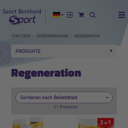
Aktuelle Sprache:
Anmelden
Zum Warenkorb
Suche
Ha
STARTSEITE
SPORTERNÄHRUNG
REGENERATION
PRODUKTE
Regeneration
21 Produkte