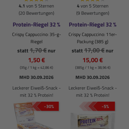
4.1
von 5 Sternen
4
von 5 Sternen
(20 Bewertungen)
(9 Bewertungen)
Protein-Riegel 32 %
Protein-Riegel 32 %
Crispy Cappuccino: 35-g-
Crispy Cappuccino: 11er-
Riegel
Packung (385 g)
1,70 €
17,00 €
statt
nur
statt
nur
1,50 €
15,00 €
(35g / 1 kg = 42,86 €)
(385g / 1 kg = 38,96 €)
MHD 30.09.2026
MHD 30.09.2026
Leckerer Eiweiß-Snack -
Leckerer Eiweiß-Snack -
mit 32 % Protein!
mit 32 % Protein!
-30%
-5%