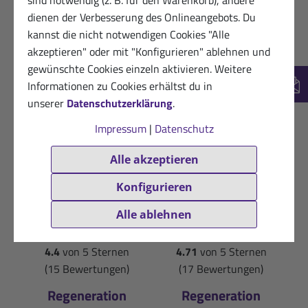
sind notwendig (z. B. für den Warenkorb), andere
(750g / 1 kg = 20,00 €)
dienen der Verbesserung des Onlineangebots. Du
Nach dem Wettkampf
kannst die nicht notwendigen Cookies "Alle
und intensiven Training
Nach moderater
akzeptieren" oder mit "Konfigurieren" ablehnen und
Belastung.
○ Glutenfrei, vegetarisch
gewünschte Cookies einzeln aktivieren. Weitere
○ Laktose- und
Informationen zu Cookies erhältst du in
New
glutenfrei, vegan
unserer
Datenschutzerklärung
.
Impressum
|
Datenschutz
Alle akzeptieren
Konfigurieren
Alle ablehnen
4.4
von 5 Sternen
4.71
von 5 Sternen
(15 Bewertungen)
(17 Bewertungen)
Regeneration
Regeneration