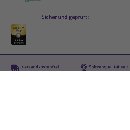
Sicher und geprüft:
versandkostenfrei
Spitzenqualität seit
ab 50 €
über hundert Jahren
innerhalb Deutschlands
Beratung u.a. durch
Neukundengeschenk
Ernährungswissenschaftler
Prämie auf Empfehlung