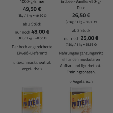
1000-g-Eimer
Erdbeer-Vanille: 450-g-
49,50 €
Dose
26,50 €
(1kg / 1 kg = 49,50 €)
(450g / 1 kg = 58,89 €)
ab 3 Stück
48,00 €
ab 3 Stück
nur noch
25,00 €
nur noch
(1kg / 1 kg = 48,00 €)
(450g / 1 kg = 55,56 €)
Der hoch angereicherte
Eiweiß-Lieferant!
Nahrungsergänzungsmitt
el für den muskulären
○ Geschmacksneutral,
Aufbau und figurbetonte
vegetarisch
Trainingsphasen.
○ Vegetarisch