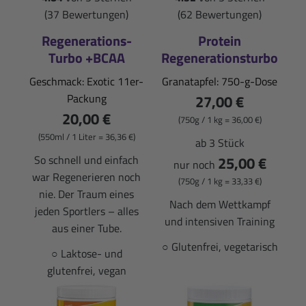
(37 Bewertungen)
(62 Bewertungen)
Regenerations-
Protein
Turbo +BCAA
Regenerationsturbo
Geschmack: Exotic 11er-
Granatapfel: 750-g-Dose
Packung
27,00 €
20,00 €
(750g / 1 kg = 36,00 €)
(550ml / 1 Liter = 36,36 €)
ab 3 Stück
So schnell und einfach
25,00 €
nur noch
war Regenerieren noch
(750g / 1 kg = 33,33 €)
nie. Der Traum eines
Nach dem Wettkampf
jeden Sportlers – alles
und intensiven Training
aus einer Tube.
○ Glutenfrei, vegetarisch
○ Laktose- und
glutenfrei, vegan