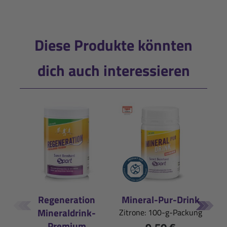
Diese Produkte könnten
dich auch interessieren
Regeneration
Mineral-Pur-Drink
Iso
Mineraldrink-
Zitrone: 100-g-Packung
Pfi
Premium