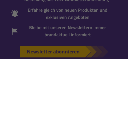
Erfahre gleich von neuen Produkten und
exklusiven Angeboten
Bleibe mit unseren Newslettern immer
brandaktuell informiert
Newsletter abonnieren
*Gutscheincode wird bei der Anmeldung zum
Newsletter per Mail versandt. Einmalig einlösbar
für neue Newsletter-Abonnenten
. Für die
Einlösung ist ein
Kundenkonto erforderlich
.
Falls Du noch keins hast, kannst Du es während
der nächsten Bestellung anlegen.
KATALOG