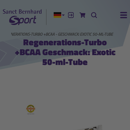
Aktuelle Sprache:
Anmelden
Zum Warenkorb
Suche
Ha
REGENERATIONS-TURBO +BCAA - GESCHMACK: EXOTIC 50-ML-TUBE
Regenerations-Turbo
+BCAA Geschmack: Exotic
50-ml-Tube