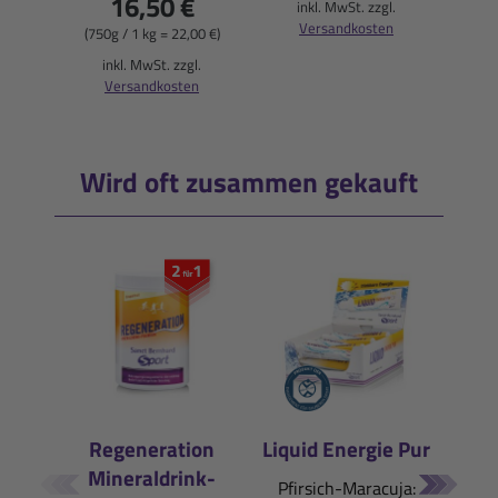
16,50 €
inkl. MwSt. zzgl.
i
Versandkosten
(750g / 1 kg = 22,00 €)
inkl. MwSt. zzgl.
Versandkosten
Wird oft zusammen gekauft
Regeneration
Liquid Energie Pur
Liqu
Mineraldrink-
Pfirsich-Maracuja:
Kirsc