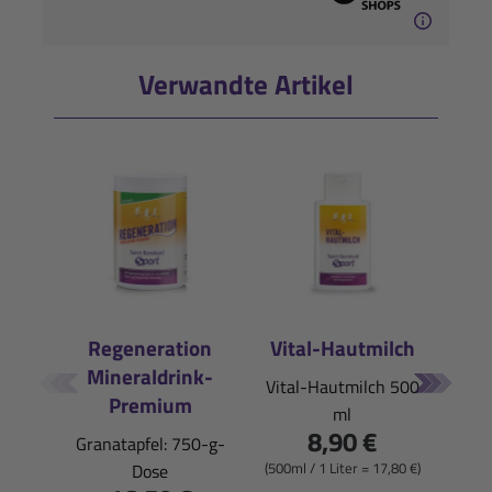
Verwandte Artikel
Regeneration
Vital-Hautmilch
Liqu
Mineraldrink-
Vital-Hautmilch 500
Pfirs
Premium
ml
8,90 €
Granatapfel: 750-g-
(500ml / 1 Liter = 17,80 €)
(50ml
Dose