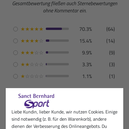
Gesamtbewertung fließen auch Sternebewertungen
ohne Kommentar ein.
★
★
★
★
★
70.3%
(64)
★
★
★
★
☆
15.4%
(14)
★
★
★
☆
☆
9.9%
(9)
★
★
☆
☆
☆
3.3%
(3)
★
☆
☆
☆
☆
1.1%
(1)
Deutsch
(65)
English
(2)
Liebe Kundin, lieber Kunde, wir nutzen Cookies. Einige
sind notwendig (z. B. für den Warenkorb), andere
dienen der Verbesserung des Onlineangebots. Du