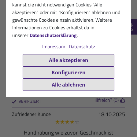
kannst die nicht notwendigen Cookies "Alle
akzeptieren" oder mit "Konfigurieren" ablehnen und
gewünschte Cookies einzeln aktivieren. Weitere
26.05.2026
Kundin von Sanct Bernhard Sport
Informationen zu Cookies erhältst du in
★
★
★
☆
☆
New
unserer
Datenschutzerklärung
.
Geschmack - Zucker !? Nach langen Radtouren
Impressum
|
Datenschutz
Hilfreich? (0)
VERIFIZIERT
Alle akzeptieren
31.03.2026
Dankbarer Kunde
Konfigurieren
★
★
★
★
★
Alle ablehnen
Schmeckt lecker.
Hilfreich? (0)
VERIFIZIERT
18.10.2025
Zufriedener Kunde
★
★
★
★
☆
Handhabung wie zuvor. Geschmack ist