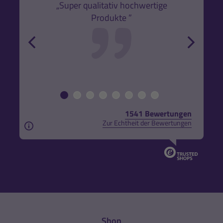
k,
„Super qualitativ hochwertige
„Gute
Produkte ”
r und
back
forw
1541 Bewertungen
Zur Echtheit der Bewertungen
Aus rechtlichen Gründen weisen wir darauf hin, das
Shop