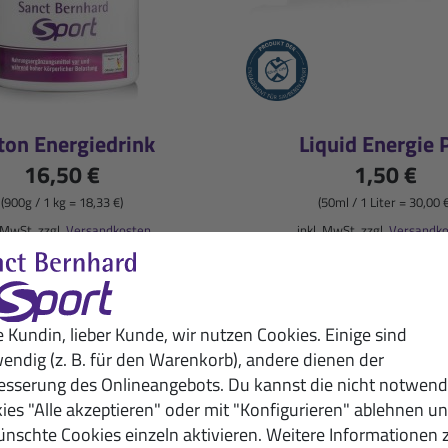
ton Energiedrink
Liquid Energie 
16,50 €
1,50 €
(900g / 1 kg = 18,33 €)
(50ml / 1 Liter = 30,00 
. MwSt. zzgl.
Versandkosten
inkl. MwSt. zzgl.
Versandk
e Kundin, lieber Kunde, wir nutzen Cookies. Einige sind
Regeneration
endig (z. B. für den Warenkorb), andere dienen der
esserung des Onlineangebots. Du kannst die nicht notwend
ies "Alle akzeptieren" oder mit "Konfigurieren" ablehnen u
nschte Cookies einzeln aktivieren. Weitere Informationen 