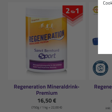
Cook
Regeneration Mineraldrink-
Regene
Premium
16,50 €
(
(750g / 1 kg = 22,00 €)
inkl