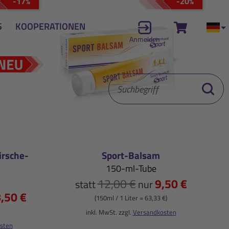
-17%
-20%
S
KOOPERATIONEN
Zum Waren
Akt
Anmelden
Suchbegriff
Suche st
rsche-
Sport-Balsam
150-ml-Tube
12,00 €
9,50 €
statt
nur
,50 €
(150ml / 1 Liter = 63,33 €)
inkl. MwSt. zzgl.
Versandkosten
sten