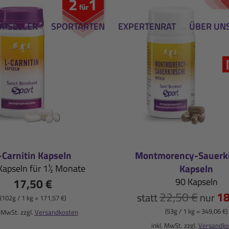
OPSELLER
SPORTARTEN
EXPERTENRAT
ÜBER UN
-Carnitin Kapseln
Montmorency-Sauerki
Kapseln
Kapseln für 1½ Monate
17,50 €
90 Kapseln
22,50 €
18
statt
nur
(102g / 1 kg = 171,57 €)
(53g / 1 kg = 349,06 €)
. MwSt. zzgl.
Versandkosten
inkl. MwSt. zzgl.
Versandko