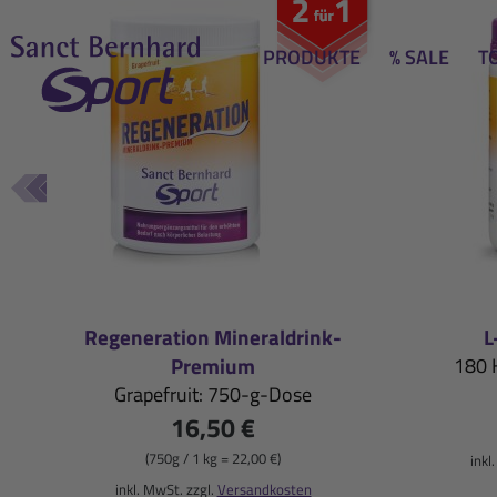
PRODUKTE
% SALE
T
Geprüfte
Jetzt
Unsere
Erlebe
Neuheiten
Höchstleistung
Qualität
mit
im
Vertrauen
und
unseren
Regeneration Mineraldrink-
L
Premium
180 
Shop
Empfehlungen
durch
schnelle
Grapefruit: 750-g-Dose
16,50 €
durchstarten!
die
Regeneration!
(750g / 1 kg = 22,00 €)
inkl
inkl. MwSt. zzgl.
Versandkosten