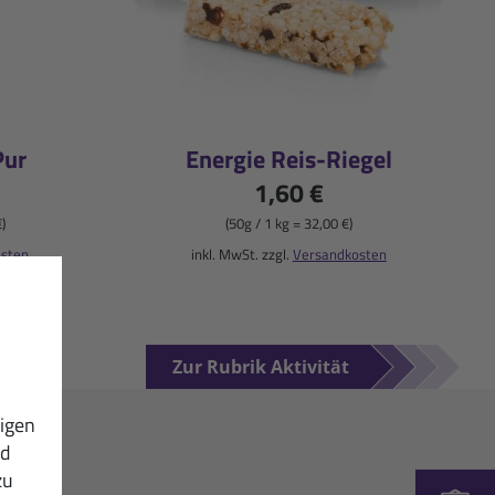
Pur
Energie Reis-Riegel
1,60 €
€)
(50g / 1 kg = 32,00 €)
osten
inkl. MwSt. zzgl.
Versandkosten
Zur Rubrik Aktivität
igen
nd
zu