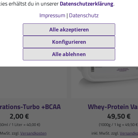
ies erhältst du in unserer
Datenschutzerklärung
.
Impressum
|
Datenschutz
Alle akzeptieren
Konfigurieren
Alle ablehnen
rations-Turbo +BCAA
Whey-Protein Van
2,00 €
49,50 €
50ml / 1 Liter = 40,00 €)
(1000g / 1 kg = 49,50 €
. MwSt. zzgl.
Versandkosten
inkl. MwSt. zzgl.
Versandk