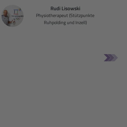
es ex
Rudi Lisowski
sich
Physiotherapeut (Stützpunkte
getest
Ruhpolding und Inzell)
Prod
genau