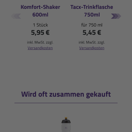
Komfort-Shaker
Tacx-Trinkflasche
600ml
750ml
E
1 Stück
für 750 ml
5,95 €
5,45 €
Saue
inkl. MwSt. zzgl.
inkl. MwSt. zzgl.
Versandkosten
Versandkosten
(36
i
Wird oft zusammen gekauft