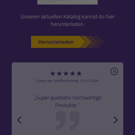
Unseren aktuellen Katalog kannst du hier
herunterladen.
Herunterladen
Pause
★
★
★
★
★
6
Datum der Veröffentlichung: 15.07.2026
den
k,
„Super qualitativ hochwertige
„Gute
Produkte ”
r und
back
forw