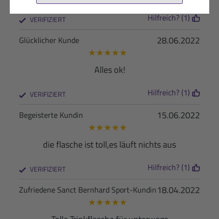
Hilfreich? (1)
VERIFIZIERT
28.06.2022
Glücklicher Kunde
★
★
★
★
★
Alles ok!
Hilfreich? (1)
VERIFIZIERT
15.06.2022
Begeisterte Kundin
★
★
★
★
★
die flasche ist toll,es läuft nichts aus
Hilfreich? (1)
VERIFIZIERT
18.04.2022
Zufriedene Sanct Bernhard Sport-Kundin
★
★
★
★
★