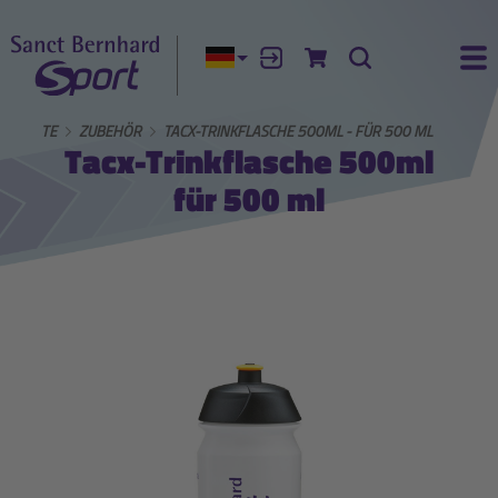
Aktuelle Sprache:
Anmelden
Zum Warenkorb
Suche
Ha
ARTSEITE
ZUBEHÖR
TACX-TRINKFLASCHE 500ML - FÜR 500 ML
Tacx-Trinkflasche 500ml
für 500 ml