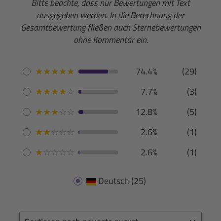
Bitte beachte, dass nur Bewertungen mit Text
ausgegeben werden. In die Berechnung der
Gesamtbewertung fließen auch Sternebewertungen
ohne Kommentar ein.
★
★
★
★
★
74.4%
(29)
★
★
★
★
☆
7.7%
(3)
★
★
★
☆
☆
12.8%
(5)
★
★
☆
☆
☆
2.6%
(1)
★
☆
☆
☆
☆
2.6%
(1)
Deutsch
(25)