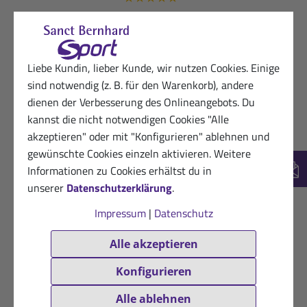
Очень полезный
Hilfreich? (0)
VERIFIZIERT
Liebe Kundin, lieber Kunde, wir nutzen Cookies. Einige
08.04.2024
sind notwendig (z. B. für den Warenkorb), andere
Dankbarer Kunde von Sanct Bernhard
dienen der Verbesserung des Onlineangebots. Du
Sport
★
★
★
★
★
kannst die nicht notwendigen Cookies "Alle
akzeptieren" oder mit "Konfigurieren" ablehnen und
Gute Flasche für den Sport und die Halterung am
gewünschte Cookies einzeln aktivieren. Weitere
Fahrrad
Informationen zu Cookies erhältst du in
New
unserer
Datenschutzerklärung
.
Hilfreich? (1)
VERIFIZIERT
Impressum
|
Datenschutz
05.08.2022
Dankbare Kundin von Sanct Bernhard
Sport
Alle akzeptieren
★
★
★
★
★
Konfigurieren
Man riecht das Plastik nicht,und ist
Spülmaschinen des
Alle ablehnen