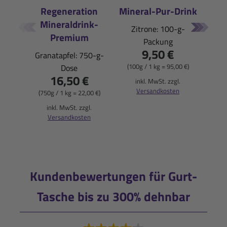
Regeneration
Mineral-Pur-Drink
Mineraldrink-
E
Zitrone: 100-g-
Premium
Packung
Pfi
9,50 €
Granatapfel: 750-g-
(100g / 1 kg = 95,00 €)
Dose
16,50 €
(900
inkl. MwSt. zzgl.
Versandkosten
(750g / 1 kg = 22,00 €)
i
inkl. MwSt. zzgl.
Versandkosten
Kundenbewertungen für Gurt-
Tasche bis zu 300% dehnbar