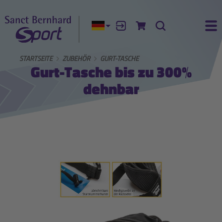
Aktuelle Sprache:
Anmelden
Zum Warenkorb
Suche
Ha
STARTSEITE
ZUBEHÖR
GURT-TASCHE
Gurt-Tasche bis zu 300%
dehnbar