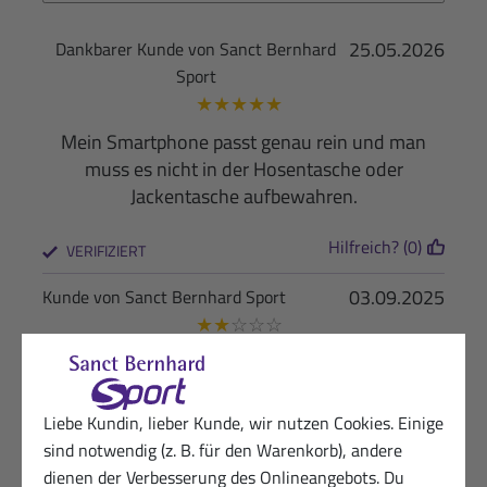
25.05.2026
Dankbarer Kunde von Sanct Bernhard
Sport
★
★
★
★
★
Mein Smartphone passt genau rein und man
muss es nicht in der Hosentasche oder
Jackentasche aufbewahren.
Hilfreich? (0)
VERIFIZIERT
03.09.2025
Kunde von Sanct Bernhard Sport
★
★
☆
☆
☆
Entspricht leider nicht den Vorstellungen meiner
Frau ! Beschreibung unzureichend Sie dachte die
Tasche wäre größer Gruß Küsell
Liebe Kundin, lieber Kunde, wir nutzen Cookies. Einige
sind notwendig (z. B. für den Warenkorb), andere
Hilfreich? (1)
VERIFIZIERT
dienen der Verbesserung des Onlineangebots. Du