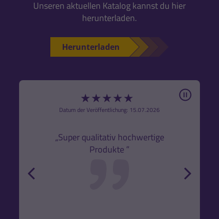
Unseren aktuellen Katalog kannst du hier
herunterladen.
Herunterladen
Pause
★
★
★
★
★
6
Datum der Veröffentlichung: 15.07.2026
den
k,
„Super qualitativ hochwertige
„Gute
Produkte ”
r und
back
forw