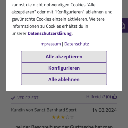
kannst die nicht notwendigen Cookies "Alle
27.08.2025
Dankbarer Kunde von Sanct Bernhard
akzeptieren" oder mit "Konfigurieren" ablehnen und
Sport
gewünschte Cookies einzeln aktivieren. Weitere
★
★
★
★
★
Informationen zu Cookies erhältst du in
New
Hochwertiges Produkt, das sehr praktisch ist.
unserer
Datenschutzerklärung
.
Impressum
|
Datenschutz
Hilfreich? (0)
VERIFIZIERT
Alle akzeptieren
04.08.2025
Glücklicher Kunde
★
★
★
★
☆
Konfigurieren
weich, gut dehnbar, trägt nicht auf … dürfte ein
Alle ablehnen
bisschen größer sein,..
Hilfreich? (0)
VERIFIZIERT
14.08.2024
Kundin von Sanct Bernhard Sport
★
★
★
☆
☆
bei der Beschreibung der Gurttasche hat man