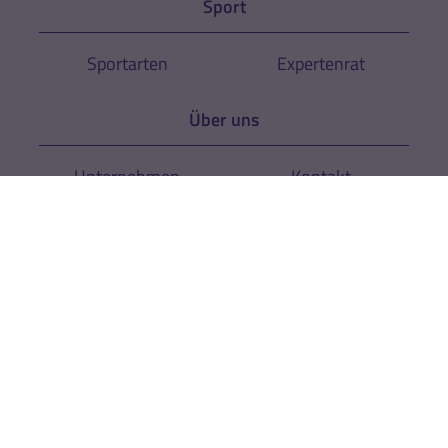
Sport
Sportarten
Expertenrat
Über uns
Unternehmen
Kontakt
News
Newsletter
Rechtliches
AGB
Cookie-Einstellungen
Datenschutz
Impressum
Hinweise zur
Zur Echtheit der
Barrierefreiheit
Bewertungen