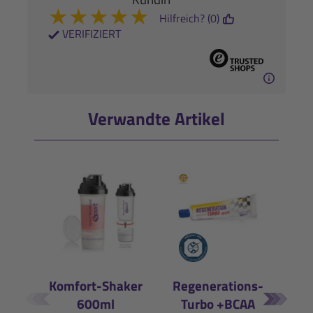
★
★
★
★
★
Hilfreich? (0)
VERIFIZIERT
Verwandte Artikel
Komfort-Shaker
Regenerations-
En
600ml
Turbo +BCAA