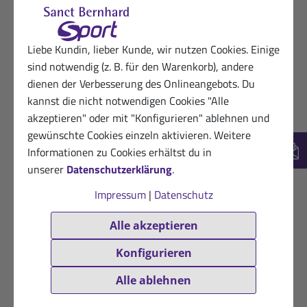
12.07.2025
Kundin von Sanct Bernhard Sport
★
★
★
☆
☆
Liebe Kundin, lieber Kunde, wir nutzen Cookies. Einige
Leider anderer Geschmack als früher
sind notwendig (z. B. für den Warenkorb), andere
dienen der Verbesserung des Onlineangebots. Du
Hilfreich? (1)
VERIFIZIERT
kannst die nicht notwendigen Cookies "Alle
akzeptieren" oder mit "Konfigurieren" ablehnen und
18.05.2025
Kunde von Sanct Bernhard Sport
gewünschte Cookies einzeln aktivieren. Weitere
★
★
★
☆
☆
Informationen zu Cookies erhältst du in
New
Der Geschmack hat sehr nachgelassen.
unserer
Datenschutzerklärung
.
Impressum
|
Datenschutz
Hilfreich? (2)
VERIFIZIERT
Alle akzeptieren
12.03.2025
Glücklicher Kunde von Sanct Bernhard
Sport
Konfigurieren
★
★
★
★
☆
Alle ablehnen
Gute Ware