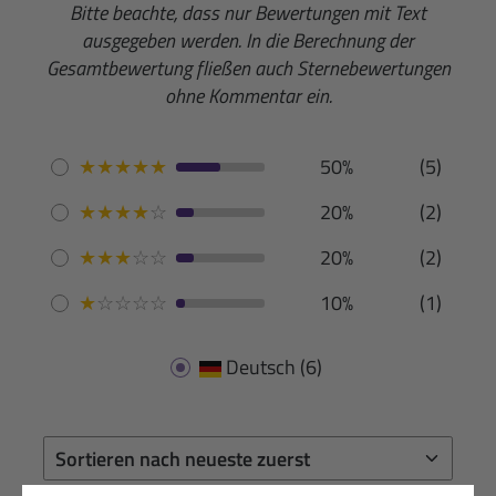
Bitte beachte, dass nur Bewertungen mit Text
ausgegeben werden. In die Berechnung der
Gesamtbewertung fließen auch Sternebewertungen
ohne Kommentar ein.
★
★
★
★
★
50%
(5)
★
★
★
★
☆
20%
(2)
★
★
★
☆
☆
20%
(2)
★
☆
☆
☆
☆
10%
(1)
Deutsch
(6)