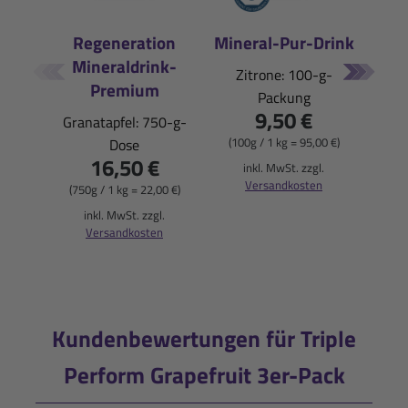
Regeneration
Mineral-Pur-Drink
Mineraldrink-
E
Zitrone: 100-g-
Premium
Packung
Pfi
9,50 €
Granatapfel: 750-g-
(100g / 1 kg = 95,00 €)
Dose
16,50 €
(900
inkl. MwSt. zzgl.
Versandkosten
(750g / 1 kg = 22,00 €)
i
inkl. MwSt. zzgl.
Versandkosten
Kundenbewertungen für Triple
Perform Grapefruit 3er-Pack