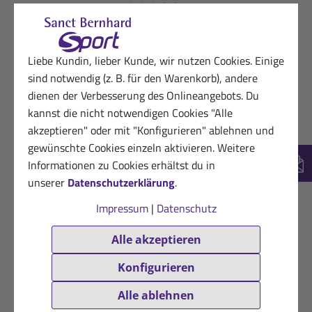
★
★
★
☆
☆
Schmecken wie die meisten Riegel sehr
künstlich
Liebe Kundin, lieber Kunde, wir nutzen Cookies. Einige
sind notwendig (z. B. für den Warenkorb), andere
Hilfreich? (0)
VERIFIZIERT
dienen der Verbesserung des Onlineangebots. Du
07.12.2025
Begeisterte Sanct Bernhard Sport-
kannst die nicht notwendigen Cookies "Alle
Kundin
akzeptieren" oder mit "Konfigurieren" ablehnen und
★
★
★
★
☆
gewünschte Cookies einzeln aktivieren. Weitere
Informationen zu Cookies erhältst du in
Die riegel sind nicht so süß, wie die von anderen
New
unserer
Datenschutzerklärung
.
Herstellern.
Impressum
|
Datenschutz
Hilfreich? (0)
VERIFIZIERT
Alle akzeptieren
09.11.2025
Sanct Bernhard Sport-Kundin
Konfigurieren
★
★
★
☆
☆
Es schmeckt mir nicht besonders. Hat mit der
Alle ablehnen