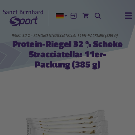
Aktuelle Sprache:
Anmelden
Zum Warenkorb
Suche
Ha
EIN-RIEGEL 32 % - SCHOKO STRACCIATELLA: 11ER-PACKUNG (385 G)
Protein-Riegel 32 % Schoko
Stracciatella: 11er-
Packung (385 g)