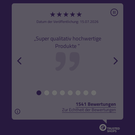
Pause
★
★
★
★
★
6
Datum der Veröffentlichung: 15.07.2026
den
k,
„Super qualitativ hochwertige
„Gute
Produkte ”
r und
back
forw
1541 Bewertungen
Zur Echtheit der Bewertungen
Aus rechtlichen Gründen weisen wir darauf hin, das