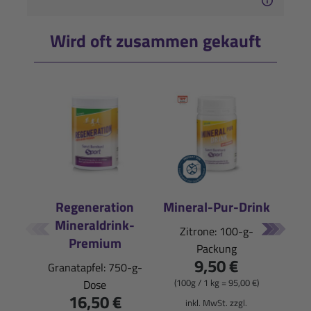
Wird oft zusammen gekauft
Regeneration
Mineral-Pur-Drink
Mineraldrink-
E
Zitrone: 100-g-
Premium
Packung
Pfi
9,50 €
Granatapfel: 750-g-
(100g / 1 kg = 95,00 €)
Dose
16,50 €
(900
inkl. MwSt. zzgl.