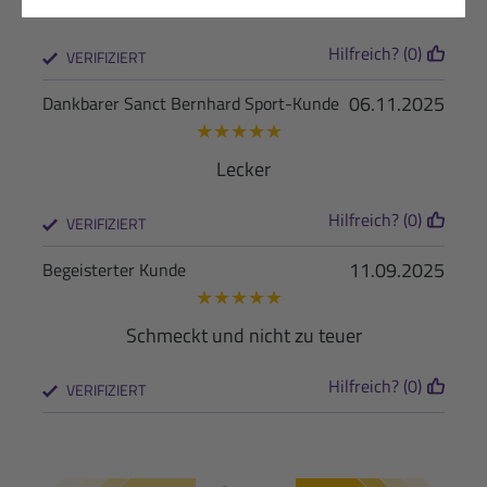
Qualität nichts zu tun.
Hilfreich? (0)
VERIFIZIERT
06.11.2025
Dankbarer Sanct Bernhard Sport-Kunde
★
★
★
★
★
Lecker
Hilfreich? (0)
VERIFIZIERT
11.09.2025
Begeisterter Kunde
★
★
★
★
★
Schmeckt und nicht zu teuer
Hilfreich? (0)
VERIFIZIERT