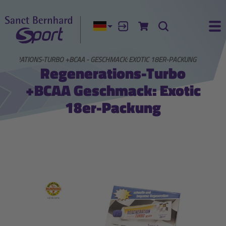
Aktuelle Sprache:
Anmelden
Zum Warenkorb
Suche
Ha
GENERATIONS-TURBO +BCAA - GESCHMACK: EXOTIC 18ER-PACKUNG
Regenerations-Turbo
+BCAA Geschmack: Exotic
18er-Packung