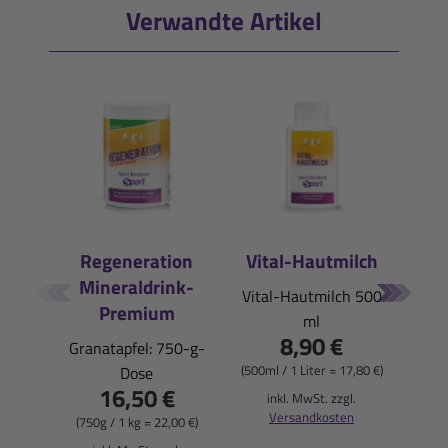
Verwandte Artikel
Regeneration
Vital-Hautmilch
Liqu
Mineraldrink-
Vital-Hautmilch 500
Pfirs
Premium
ml
8,90 €
Granatapfel: 750-g-
(500ml / 1 Liter = 17,80 €)
(50ml
Dose
16,50 €
inkl. MwSt. zzgl.
i
Versandkosten
(750g / 1 kg = 22,00 €)