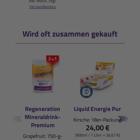
inkl. MwSt. zzgl.
Versandkosten
Wird oft zusammen gekauft
Regeneration
Liquid Energie Pur
Liqu
Mineraldrink-
Kirsche: 18er-Packung
Pfi
Premium
24,00 €
1
(900ml / 1 Liter = 26,67 €)
Grapefruit: 750-g-