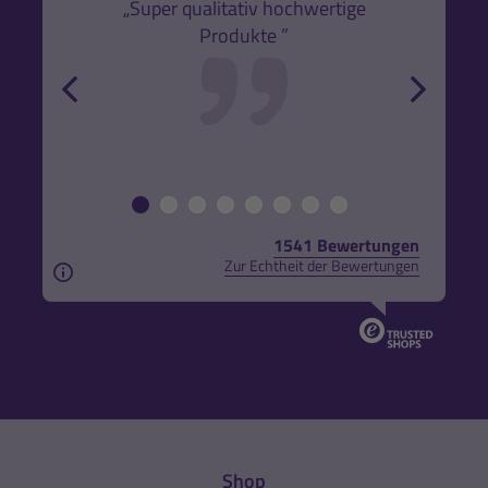
k,
„Super qualitativ hochwertige
„Gute
Produkte ”
r und
back
forw
1541 Bewertungen
Zur Echtheit der Bewertungen
Aus rechtlichen Gründen weisen wir darauf hin, das
Shop