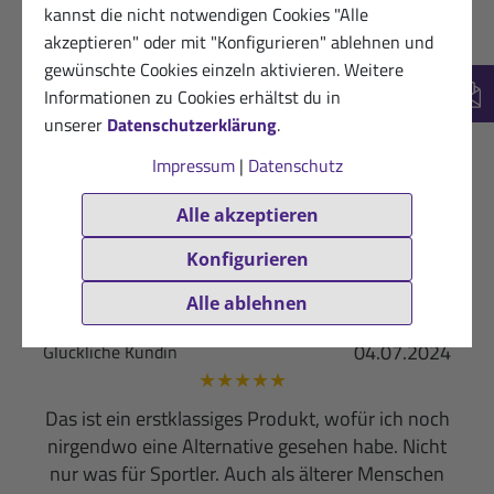
kannst die nicht notwendigen Cookies "Alle
Laufeineinheiten zum einsatz
akzeptieren" oder mit "Konfigurieren" ablehnen und
gewünschte Cookies einzeln aktivieren. Weitere
Hilfreich? (0)
VERIFIZIERT
Informationen zu Cookies erhältst du in
New
unserer
Datenschutzerklärung
.
11.11.2025
Zufriedene Kundin von Sanct Bernhard
Sport
Impressum
|
Datenschutz
★
★
★
★
★
Alle akzeptieren
Anwendung nach dem Sport. Wirkt
ausgezeichnet
Konfigurieren
Hilfreich? (3)
Alle ablehnen
VERIFIZIERT
04.07.2024
Glückliche Kundin
★
★
★
★
★
Das ist ein erstklassiges Produkt, wofür ich noch
nirgendwo eine Alternative gesehen habe. Nicht
nur was für Sportler. Auch als älterer Menschen