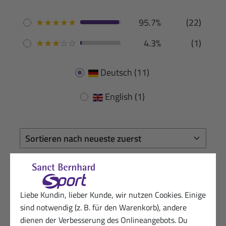
★
★
★
★
★
95.7%
(22)
★
★
★
☆
☆
4.3%
(1)
Deutsch
(11)
English
(1)
03.06.2026
Begeisterter Kunde vom von Sanct
Bernhard Sport
★
★
★
★
★
Liebe Kundin, lieber Kunde, wir nutzen Cookies. Einige
sind notwendig (z. B. für den Warenkorb), andere
Es ist einfach zu dosieren und auch wieder
dienen der Verbesserung des Onlineangebots. Du
verschließbar. Es kommt nach anstrengenden