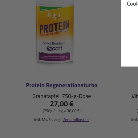
Cook
Protein Regenerationsturbo
Granatapfel: 750-g-Dose
Vi
27,00 €
(750g / 1 kg = 36,00 €)
inkl. MwSt. zzgl.
Versandkosten
inkl