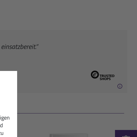
einsatzbereit.”
igen
nd
zu