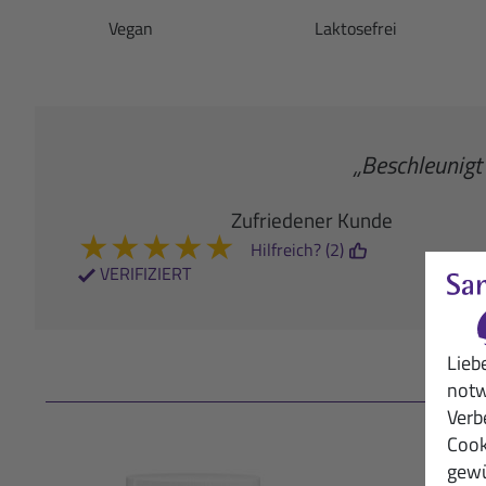
Vegan
Laktosefrei
„Beschleunigt 
Zufriedener Kunde
★
★
★
★
★
Hilfreich? (2)
VERIFIZIERT
Lieb
notw
Verb
Cook
gewü