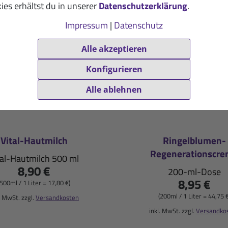
ies erhältst du in unserer
Datenschutzerklärung
.
Impressum
|
Datenschutz
Alle akzeptieren
Konfigurieren
Alle ablehnen
Vital-Hautmilch
Ringelblumen-
Regenerationscr
tal-Hautmilch 500 ml
8,90 €
200-ml-Dose
8,95 €
(500ml / 1 Liter = 17,80 €)
(200ml / 1 Liter = 44,75 €
. MwSt. zzgl.
Versandkosten
inkl. MwSt. zzgl.
Versandko