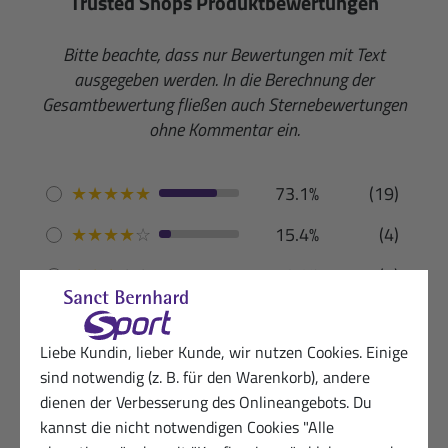
Trusted Shops Produktbewertungen
Bitte beachte, dass nur Bewertungen mit Text
ausgegeben werden. In die Berechnung der
Gesamtbewertung fließen auch Sternebewertungen
ohne Kommentar ein.
★
★
★
★
★
73.1%
(19)
★
★
★
★
☆
15.4%
(4)
★
★
★
☆
☆
3.8%
(1)
★
★
☆
☆
☆
7.7%
(2)
Liebe Kundin, lieber Kunde, wir nutzen Cookies. Einige
Deutsch
(12)
sind notwendig (z. B. für den Warenkorb), andere
dienen der Verbesserung des Onlineangebots. Du
kannst die nicht notwendigen Cookies "Alle