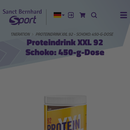
Aktuelle Sprache:
Anmelden
Zum Warenkorb
Suche
Ha
REGENERATION
PROTEINDRINK XXL 92 - SCHOKO: 450-G-DOSE
Proteindrink XXL 92
Schoko: 450-g-Dose