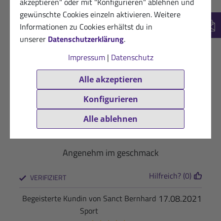
akzeptieren" oder mit "Konfigurieren" ablehnen und
gewünschte Cookies einzeln aktivieren. Weitere
Informationen zu Cookies erhältst du in
New
26.06.2025
Kundin von Sanct Bernhard Sport
unserer
Datenschutzerklärung
.
★
★
☆
☆
☆
Impressum
|
Datenschutz
Geschmack nicht überzeugend
Alle akzeptieren
Hilfreich? (1)
VERIFIZIERT
Konfigurieren
02.05.2022
Begeisterte Kundin von Sanct Bernhard
Alle ablehnen
Sport
★
★
★
★
☆
Angenehm im geschmack
Hilfreich? (0)
VERIFIZIERT
17.08.2021
Begeisterte Kundin von Sanct Bernhard
Sport