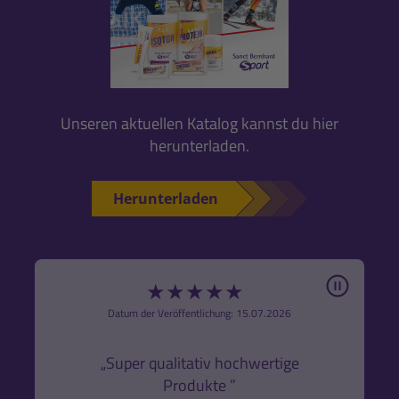
Unseren aktuellen Katalog kannst du hier
herunterladen.
Herunterladen
Pause
★
★
★
★
★
6
Datum der Veröffentlichung: 15.07.2026
den
k,
„Super qualitativ hochwertige
„Gute
Produkte ”