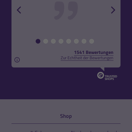
r und
back
forw
1541 Bewertungen
Zur Echtheit der Bewertungen
Aus rechtlichen Gründen weisen wir darauf hin, das
Shop