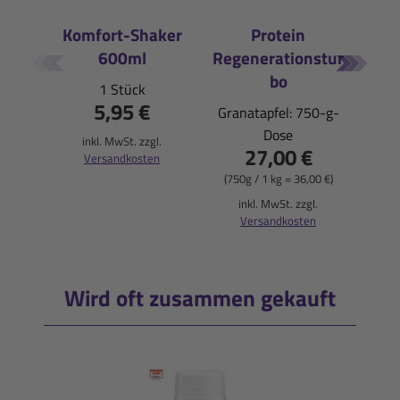
Komfort-Shaker
Protein
Vit
600ml
Regenerationstur
Vita
bo
1 Stück
5,95 €
Granatapfel: 750-g-
(500ml
Dose
inkl. MwSt. zzgl.
27,00 €
i
Versandkosten
(750g / 1 kg = 36,00 €)
inkl. MwSt. zzgl.
Versandkosten
Wird oft zusammen gekauft