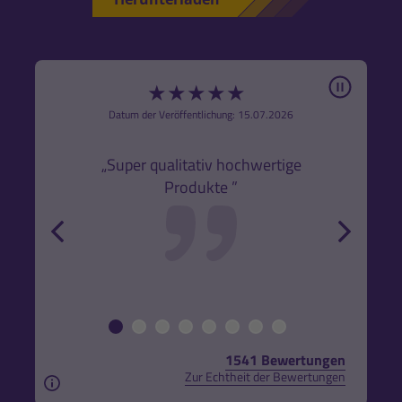
Pause
★
★
★
★
★
6
Datum der Veröffentlichung: 15.07.2026
den
k,
„Super qualitativ hochwertige
„Gute
Produkte ”
r und
back
forw
1541 Bewertungen
Zur Echtheit der Bewertungen
Aus rechtlichen Gründen weisen wir darauf hin, das