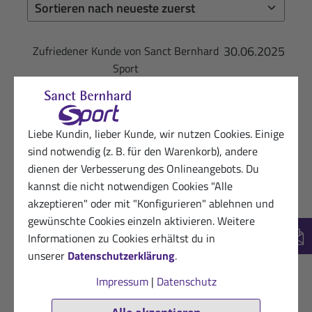
30.06.2025
Zufriedener Kunde von Sanct Bernhard
Sport
★
★
★
★
★
Guter Geschmack und hilft bei der Regeneration!
Liebe Kundin, lieber Kunde, wir nutzen Cookies. Einige
Hilfreich? (2)
VERIFIZIERT
sind notwendig (z. B. für den Warenkorb), andere
dienen der Verbesserung des Onlineangebots. Du
17.07.2023
Begeisterter Sanct Bernhard Sport-
kannst die nicht notwendigen Cookies "Alle
Kunde
akzeptieren" oder mit "Konfigurieren" ablehnen und
★
★
★
★
★
gewünschte Cookies einzeln aktivieren. Weitere
Wirkt sehr gut
Informationen zu Cookies erhältst du in
New
unserer
Datenschutzerklärung
.
Hilfreich? (1)
VERIFIZIERT
Impressum
|
Datenschutz
13.08.2022
Kunde von Sanct Bernhard Sport