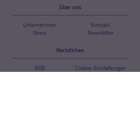
Über uns
Unternehmen
Kontakt
News
Newsletter
Rechtliches
AGB
Cookie-Einstellungen
Datenschutz
Impressum
Hinweise zur
Zur Echtheit der
Barrierefreiheit
Bewertungen
Kräuterhaus Sanct Bernhard KG
Helfensteinstr. 47
D-73342 Bad Ditzenbach
Telefon:
+49 (0) 7334 / 9654-0