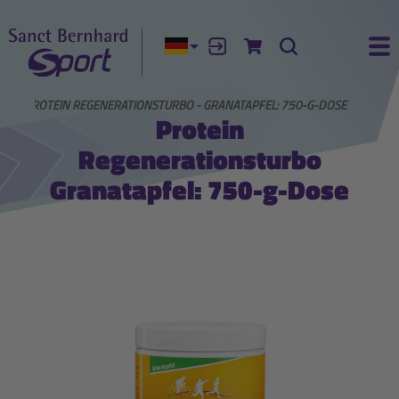
Aktuelle Sprache:
Anmelden
Zum Warenkorb
Suche
Ha
N
PROTEIN REGENERATIONSTURBO - GRANATAPFEL: 750-G-DOSE
Protein
Regenerationsturbo
Granatapfel: 750-g-Dose