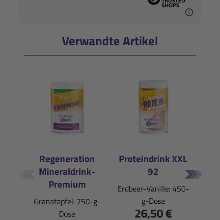
Verwandte Artikel
Regeneration
Proteindrink XXL
Re
Mineraldrink-
92
T
Premium
Erdbeer-Vanille: 450-
Gesch
g-Dose
Granatapfel: 750-g-
26,50 €
Dose