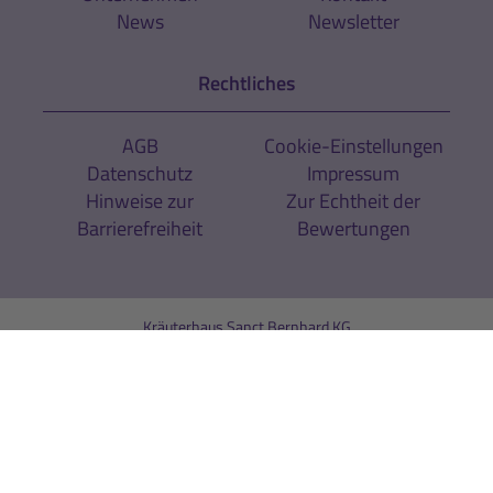
News
Newsletter
Rechtliches
AGB
Cookie-Einstellungen
Datenschutz
Impressum
Hinweise zur
Zur Echtheit der
Barrierefreiheit
Bewertungen
Kräuterhaus Sanct Bernhard KG
Helfensteinstr. 47
D-73342 Bad Ditzenbach
Telefon:
+49 (0) 7334 / 9654-0
Telefax: +49 (0) 7334 / 9654-44
info@sanct-bernhard-sport.de
Shop by interface medien