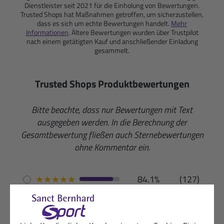
Dienstleister seit 2021 für die Einholung von Bewertungen.
Trusted Shops hat Maßnahmen getroffen, um sicherzustellen,
dass es sich um echte Bewertungen handelt.
Mehr
Informationen
. Ältere Bewertungen wurden über Trustpilot
nach einem getätigten Kauf und anschließender Einladung
gesammelt.
Trusted Shops Produktbewertungen
Bitte beachte, dass nur Bewertungen mit Text
ausgegeben werden. In die Berechnung der
Gesamtbewertung fließen auch Sternebewertungen
ohne Kommentar ein.
★
★
★
★
★
84.1%
(127)
★
★
★
★
☆
13.9%
(21)
★
★
★
☆
☆
2%
(3)