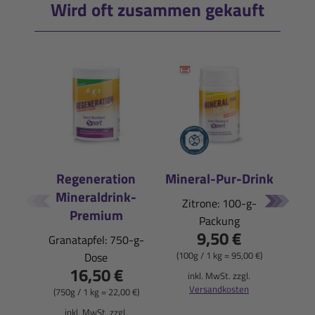
Wird oft zusammen gekauft
Regeneration
Mineral-Pur-Drink
Mineraldrink-
E
Zitrone: 100-g-
Premium
Packung
Pfi
9,50 €
Granatapfel: 750-g-
(100g / 1 kg = 95,00 €)
Dose
16,50 €
(900
inkl. MwSt. zzgl.
Versandkosten
(750g / 1 kg = 22,00 €)
i
inkl. MwSt. zzgl.