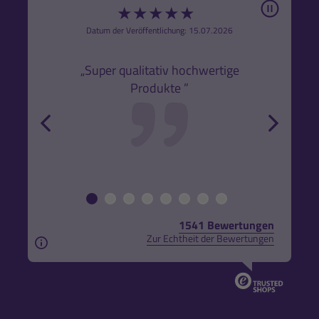
Pause
★
★
★
★
★
6
Datum der Veröffentlichung: 15.07.2026
den
k,
„Super qualitativ hochwertige
„Gute
Produkte ”
r und
back
forw
1541 Bewertungen
Zur Echtheit der Bewertungen
Aus rechtlichen Gründen weisen wir darauf hin, das