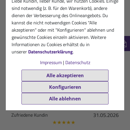
Liebe Kundin, lieber Kunde, wir nutzen Cookies. Einige
sind notwendig (z. B. für den Warenkorb), andere
Deutsch
(85)
dienen der Verbesserung des Onlineangebots. Du
kannst die nicht notwendigen Cookies "Alle
English
(2)
akzeptieren" oder mit "Konfigurieren" ablehnen und
gewünschte Cookies einzeln aktivieren. Weitere
Informationen zu Cookies erhältst du in
New
unserer
Datenschutzerklärung
.
Impressum
|
Datenschutz
03.06.2026
Zufriedener Kunde
Alle akzeptieren
★
★
★
★
★
Konfigurieren
Sehr gut....
Alle ablehnen
Hilfreich? (0)
VERIFIZIERT
31.05.2026
Zufriedene Kundin
★
★
★
★
★