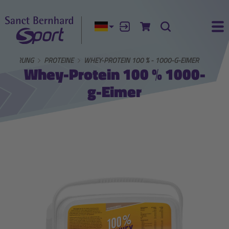
Aktuelle Sprache:
Anmelden
Zum Warenkorb
Suche
Ha
ERNÄHRUNG
PROTEINE
WHEY-PROTEIN 100 % - 1000-G-EIMER
Whey-Protein 100 % 1000-
g-Eimer