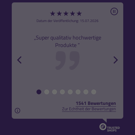
Pause
★
★
★
★
★
6
Datum der Veröffentlichung: 15.07.2026
den
k,
„Super qualitativ hochwertige
„Gute
Produkte ”
r und
back
forw
1541 Bewertungen
Zur Echtheit der Bewertungen
Aus rechtlichen Gründen weisen wir darauf hin, das