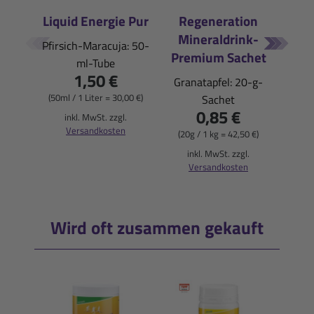
Liquid Energie Pur
Regeneration
Halb
Mineraldrink-
Pfirsich-Maracuja: 50-
Premium Sachet
ml-Tube
1,50 €
Granatapfel: 20-g-
i
(50ml / 1 Liter = 30,00 €)
Sachet
0,85 €
inkl. MwSt. zzgl.
Versandkosten
(20g / 1 kg = 42,50 €)
inkl. MwSt. zzgl.
Versandkosten
Wird oft zusammen gekauft