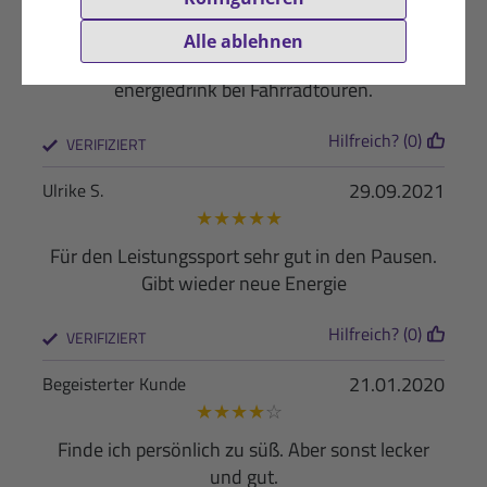
★
★
★
☆
☆
Alle ablehnen
Schmeckt mir nicht.Einsatzbereich als
energiedrink bei Fahrradtouren.
Hilfreich? (0)
VERIFIZIERT
29.09.2021
Ulrike S.
★
★
★
★
★
Für den Leistungssport sehr gut in den Pausen.
Gibt wieder neue Energie
Hilfreich? (0)
VERIFIZIERT
21.01.2020
Begeisterter Kunde
★
★
★
★
☆
Finde ich persönlich zu süß. Aber sonst lecker
und gut.