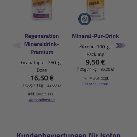
Regeneration
Mineral-Pur-Drink
Mineraldrink-
E
Zitrone: 100-g-
Premium
Packung
Pfi
9,50 €
Granatapfel: 750-g-
(100g / 1 kg = 95,00 €)
Dose
16,50 €
(900
inkl. MwSt. zzgl.
Versandkosten
(750g / 1 kg = 22,00 €)
i
inkl. MwSt. zzgl.
Versandkosten
Kundenbewertungen für Isoton