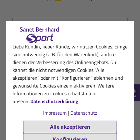
16.10.2025
Glücklicher Sanct Bernhard Sport-Kunde
Liebe Kundin, lieber Kunde, wir nutzen Cookies. Einige
★
★
★
★
★
sind notwendig (z. B. für den Warenkorb), andere
Sehr zufrieden! Gutes Preis-Leistungsverhältnis.
dienen der Verbesserung des Onlineangebots. Du
kannst die nicht notwendigen Cookies "Alle
Hilfreich? (0)
akzeptieren" oder mit "Konfigurieren" ablehnen und
VERIFIZIERT
gewünschte Cookies einzeln aktivieren. Weitere
29.04.2025
Begeisterte Kundin
Informationen zu Cookies erhältst du in
New
★
★
★
★
★
unserer
Datenschutzerklärung
.
War gut
Impressum
|
Datenschutz
Hilfreich? (0)
VERIFIZIERT
Alle akzeptieren
08.09.2023
Kundin von Sanct Bernhard Sport
Konfigurieren