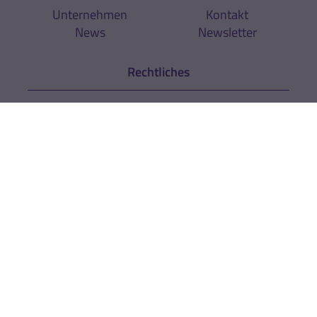
Unternehmen
Kontakt
News
Newsletter
Rechtliches
AGB
Cookie-Einstellungen
Datenschutz
Impressum
Hinweise zur
Zur Echtheit der
Barrierefreiheit
Bewertungen
Kräuterhaus Sanct Bernhard KG
Helfensteinstr. 47
D-73342 Bad Ditzenbach
Telefon:
+49 (0) 7334 / 9654-0
Telefax: +49 (0) 7334 / 9654-44
info@sanct-bernhard-sport.de
Shop by interface medien