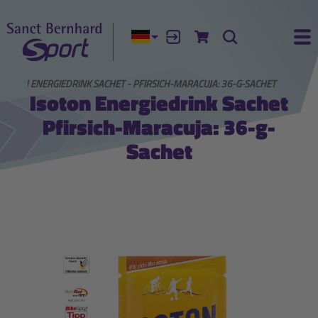
Aktuelle Sprache:
Anmelden
Zum Warenkorb
Suche
Ha
ISOTON ENERGIEDRINK SACHET - PFIRSICH-MARACUJA: 36-G-SACHET
Isoton Energiedrink Sachet
Pfirsich-Maracuja: 36-g-
Sachet