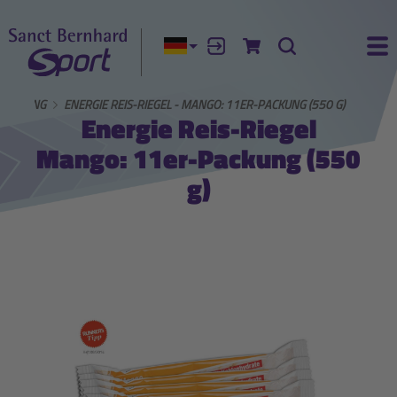
Aktuelle Sprache:
Anmelden
Zum Warenkorb
Suche
Ha
NÄHRUNG
ENERGIE REIS-RIEGEL - MANGO: 11ER-PACKUNG (550 G)
Energie Reis-Riegel
Mango: 11er-Packung (550
g)