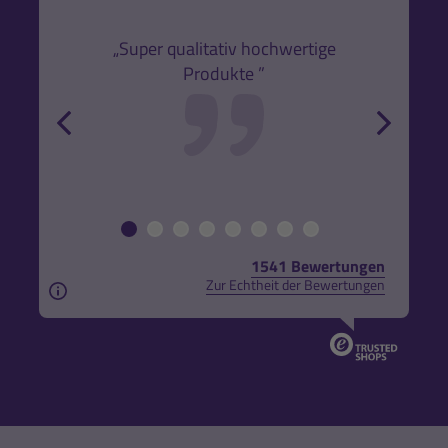
den
k,
„Super qualitativ hochwertige
„Gute
Produkte ”
r und
back
forw
1541 Bewertungen
Zur Echtheit der Bewertungen
Aus rechtlichen Gründen weisen wir darauf hin, das