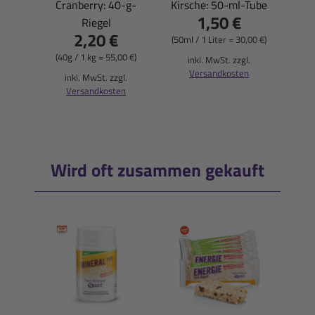
Cranberry: 40-g-
Kirsche: 50-ml-Tube
1,50 €
Riegel
Blu
2,20 €
(50ml / 1 Liter = 30,00 €)
(40g / 1 kg = 55,00 €)
inkl. MwSt. zzgl.
Versandkosten
(900
inkl. MwSt. zzgl.
Versandkosten
i
Wird oft zusammen gekauft