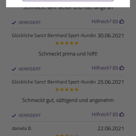
Schmeckt sehr lecker und hält lange an
Hilfreich? (0)
VERIFIZIERT
30.06.2021
Glückliche Sanct Bernhard Sport-Kundin
★
★
★
★
★
Schmeckt prima und hilft!
Hilfreich? (0)
VERIFIZIERT
25.06.2021
Glückliche Sanct Bernhard Sport-Kundin
★
★
★
★
★
Schmeckt gut, sättigend und angenehm
Hilfreich? (0)
VERIFIZIERT
22.06.2021
daniela B.
★
★
★
☆
☆