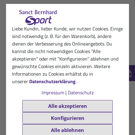
10.09.2023
Dankbarer Kunde von Sanct Bernhard
Sport
★
★
★
★
★
Liebe Kundin, lieber Kunde, wir nutzen Cookies. Einige
Einfach lecker
sind notwendig (z. B. für den Warenkorb), andere
dienen der Verbesserung des Onlineangebots. Du
Hilfreich? (0)
VERIFIZIERT
kannst die nicht notwendigen Cookies "Alle
akzeptieren" oder mit "Konfigurieren" ablehnen und
25.05.2023
Begeisterte Kundin von Sanct Bernhard
gewünschte Cookies einzeln aktivieren. Weitere
Sport
Informationen zu Cookies erhältst du in
New
★
★
★
★
★
unserer
Datenschutzerklärung
.
Gut verträglich bei Belastung.
Impressum
|
Datenschutz
(Laktoseintollerant)
Alle akzeptieren
Hilfreich? (0)
VERIFIZIERT
Konfigurieren
14.07.2021
Gisela H.
Alle ablehnen
★
★
★
★
★