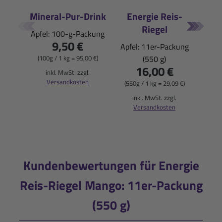
Mineral-Pur-Drink
Energie Reis-
En
Riegel
Apfel: 100-g-Packung
9,50 €
Apfel: 11er-Packung
Hi
(100g / 1 kg = 95,00 €)
(550 g)
Pa
16,00 €
inkl. MwSt. zzgl.
Versandkosten
(550g / 1 kg = 29,09 €)
(550
inkl. MwSt. zzgl.
i
Versandkosten
Kundenbewertungen für Energie
Reis-Riegel Mango: 11er-Packung
(550 g)