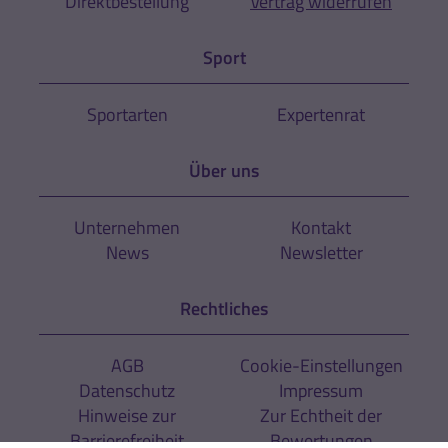
Direktbestellung
Vertrag widerrufen
Sport
Sportarten
Expertenrat
Über uns
Unternehmen
Kontakt
News
Newsletter
Rechtliches
AGB
Cookie-Einstellungen
Datenschutz
Impressum
Hinweise zur
Zur Echtheit der
Barrierefreiheit
Bewertungen