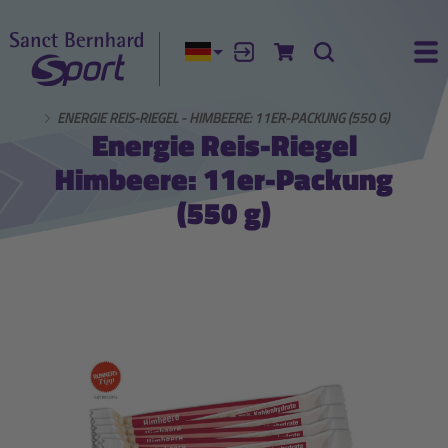
Aktuelle Sprache:
Anmelden
Zum Warenkorb
Suche
Ha
HRUNG
ENERGIE REIS-RIEGEL - HIMBEERE: 11ER-PACKUNG (550 G)
Energie Reis-Riegel
Himbeere: 11er-Packung
(550 g)