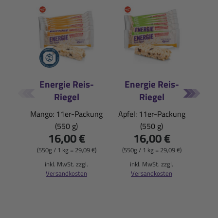
Energie Reis-
Energie Reis-
Mine
Riegel
Riegel
Apfe
Mango: 11er-Packung
Apfel: 11er-Packung
(550 g)
(550 g)
(100
16,00 €
16,00 €
i
(550g / 1 kg = 29,09 €)
(550g / 1 kg = 29,09 €)
inkl. MwSt. zzgl.
inkl. MwSt. zzgl.
Versandkosten
Versandkosten