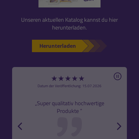
Unseren aktuellen Katalog kannst du hier
herunterladen.
Herunterladen
Pause
★
★
★
★
★
6
Datum der Veröffentlichung: 15.07.2026
den
k,
„Super qualitativ hochwertige
„Gute
Produkte ”
r und
back
forw