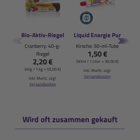
Bio-Aktiv-Riegel
Liquid Energie Pur
E
Cranberry: 40-g-
Kirsche: 50-ml-Tube
1,50 €
Riegel
Blu
2,20 €
(50ml / 1 Liter = 30,00 €)
(40g / 1 kg = 55,00 €)
inkl. MwSt. zzgl.
Versandkosten
(900
inkl. MwSt. zzgl.
Versandkosten
i
Wird oft zusammen gekauft