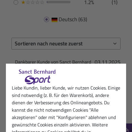
★
☆
☆
☆
☆
1.2%
(1)
Deutsch
(63)
03.11.2025
Dankbarer Kunde von Sanct Bernhard
Sport
★
★
★
★
☆
Qualität der Riegel ist sehr gut, aber es wäre
Liebe Kundin, lieber Kunde, wir nutzen Cookies. Einige
prima, wenn außer Apfel, Maracuja und Himbeer
sind notwendig (z. B. für den Warenkorb), andere
noch weitere Geschmacksrichtungen dazu
dienen der Verbesserung des Onlineangebots. Du
kommen, z.B. Schoko. Nicht jeder ist unbedingt
kannst die nicht notwendigen Cookies "Alle
ein Fruchtfan. Zudem wäre es gut, statt 11
akzeptieren" oder mit "Konfigurieren" ablehnen und
Riegel ein kleineres Paket mit z.B. 6 anzubieten,
gewünschte Cookies einzeln aktivieren. Weitere
dann könnte man 2 Pakete mischen. 11 Riegel
Informationen zu Cookies erhältst du in