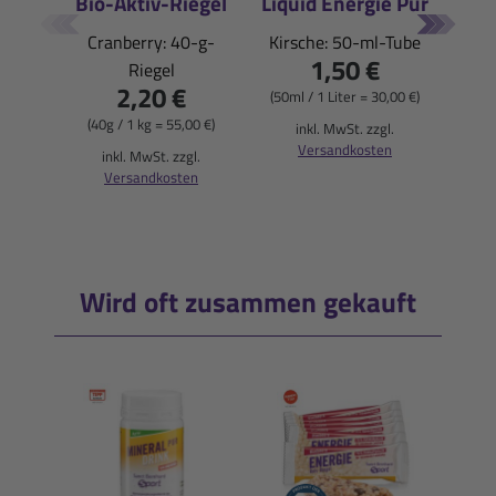
Bio-Aktiv-Riegel
Liquid Energie Pur
E
Cranberry: 40-g-
Kirsche: 50-ml-Tube
1,50 €
Riegel
Blu
2,20 €
(50ml / 1 Liter = 30,00 €)
(40g / 1 kg = 55,00 €)
inkl. MwSt. zzgl.
Versandkosten
(900
inkl. MwSt. zzgl.
Versandkosten
i
Wird oft zusammen gekauft