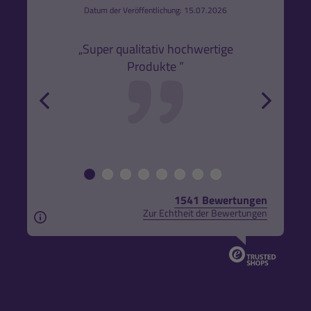
6
Datum der Veröffentlichung: 15.07.2026
den
k,
„Super qualitativ hochwertige
„Gute
Produkte ”
r und
back
forw
1541 Bewertungen
Zur Echtheit der Bewertungen
Aus rechtlichen Gründen weisen wir darauf hin, das