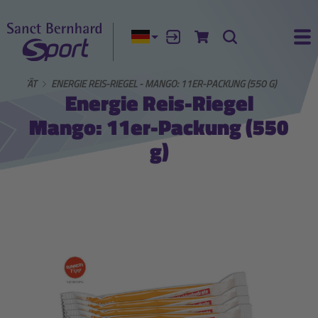
Aktuelle Sprache:
Anmelden
Zum Warenkorb
Suche
Ha
AKTIVITÄT
ENERGIE REIS-RIEGEL - MANGO: 11ER-PACKUNG (550 G)
Energie Reis-Riegel
Mango: 11er-Packung (550
g)