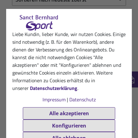
10.09.2023
Zufriedene Kundin von Sanct Bernhard
Sport
★
★
★
★
★
Liebe Kundin, lieber Kunde, wir nutzen Cookies. Einige
sind notwendig (z. B. für den Warenkorb), andere
Einfach lecker
dienen der Verbesserung des Onlineangebots. Du
kannst die nicht notwendigen Cookies "Alle
Hilfreich? (0)
VERIFIZIERT
akzeptieren" oder mit "Konfigurieren" ablehnen und
gewünschte Cookies einzeln aktivieren. Weitere
25.05.2023
Zufriedene Sanct Bernhard Sport-Kundin
Informationen zu Cookies erhältst du in
★
★
★
★
★
New
unserer
Datenschutzerklärung
.
Gut verträglich bei Belastung.
Impressum
|
Datenschutz
(Laktoseintollerant)
Alle akzeptieren
Hilfreich? (0)
VERIFIZIERT
Konfigurieren
14.07.2021
Gisela H.
★
★
★
★
★
Alle ablehnen