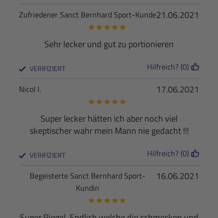
21.06.2021
Zufriedener Sanct Bernhard Sport-Kunde
★
★
★
★
★
Sehr lecker und gut zu portionieren
Hilfreich? (0)
VERIFIZIERT
17.06.2021
Nicol I.
★
★
★
★
★
Super lecker hätten ich aber noch viel
skeptischer wahr mein Mann nie gedacht !!!
Hilfreich? (0)
VERIFIZIERT
16.06.2021
Begeisterte Sanct Bernhard Sport-
Kundin
★
★
★
★
★
Super Riegel. Endlich welche die schmecken und