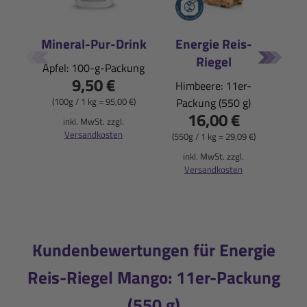
Mineral-Pur-Drink
Energie Reis-
En
Riegel
Apfel: 100-g-Packung
9,50 €
Himbeere: 11er-
Apfe
(100g / 1 kg = 95,00 €)
Packung (550 g)
16,00 €
inkl. MwSt. zzgl.
Versandkosten
(550g / 1 kg = 29,09 €)
(550
inkl. MwSt. zzgl.
i
Versandkosten
Kundenbewertungen für Energie
Reis-Riegel Mango: 11er-Packung
(550 g)