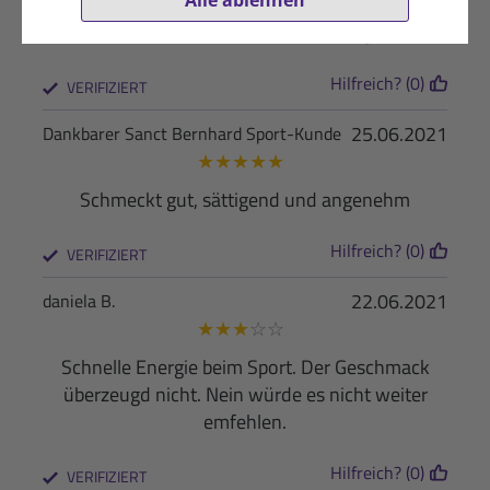
Schmeckt sehr lecker und hält lange an
Hilfreich? (0)
VERIFIZIERT
25.06.2021
Dankbarer Sanct Bernhard Sport-Kunde
★
★
★
★
★
Schmeckt gut, sättigend und angenehm
Hilfreich? (0)
VERIFIZIERT
22.06.2021
daniela B.
★
★
★
☆
☆
Schnelle Energie beim Sport. Der Geschmack
überzeugd nicht. Nein würde es nicht weiter
emfehlen.
Hilfreich? (0)
VERIFIZIERT