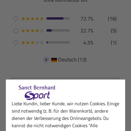
★
★
★
★
★
72.7%
(16)
★
★
★
★
☆
22.7%
(5)
★
★
★
☆
☆
4.5%
(1)
Deutsch
(13)
30.10.2025
Glückliche Kundin von Sanct Bernhard
Liebe Kundin, lieber Kunde, wir nutzen Cookies. Einige
Sport
sind notwendig (z. B. für den Warenkorb), andere
★
★
★
★
★
dienen der Verbesserung des Onlineangebots. Du
kannst die nicht notwendigen Cookies "Alle
Hilft extrem beim Marathonlauf, leicht verträglich