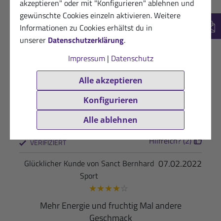
akzeptieren" oder mit "Konfigurieren" ablehnen und
und Geschmack ok.
gewünschte Cookies einzeln aktivieren. Weitere
Informationen zu Cookies erhältst du in
Hilfreich? (2)
VERIFIZIERT
New
unserer
Datenschutzerklärung
.
17.07.2022
Begeisterter Kunde von Sanct Bernhard
Impressum
|
Datenschutz
Sport
★
★
★
★
☆
Alle akzeptieren
Finde ich gut für den Marathon. Gut verträglich.
Konfigurieren
Hilfreich vor, während und nach dem
Wettkampf.
Alle ablehnen
Hilfreich? (2)
VERIFIZIERT
07.02.2022
Glücklicher Kunde von Sanct Bernhard
Sport
★
★
★
★
☆
Mehr Energie und fruchtig Mal andere
Geschmack