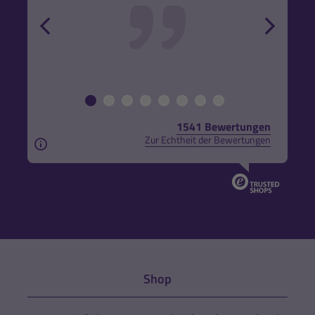
r und
back
forw
1541 Bewertungen
Zur Echtheit der Bewertungen
Aus rechtlichen Gründen weisen wir darauf hin, das
Shop