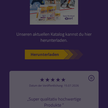
Unseren aktuellen Katalog kannst du hier
herunterladen.
Herunterladen
Pause
★
★
★
★
★
6
Datum der Veröffentlichung: 15.07.2026
den
k,
„Super qualitativ hochwertige
„Gute
Produkte ”