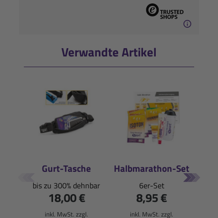
Verwandte Artikel
Gurt-Tasche
Halbmarathon-Set
Re
T
bis zu 300% dehnbar
6er-Set
18,00 €
8,95 €
Gesch
inkl. MwSt. zzgl.
inkl. MwSt. zzgl.