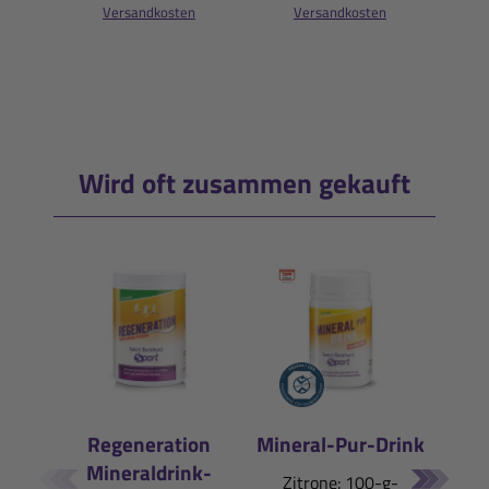
Versandkosten
Versandkosten
(50ml
i
Wird oft zusammen gekauft
Regeneration
Mineral-Pur-Drink
Mineraldrink-
E
Zitrone: 100-g-