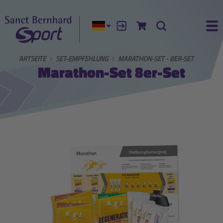
Aktuelle Sprache:
Anmelden
Zum Warenkorb
Suche
Ha
STARTSEITE
SET-EMPFEHLUNG
MARATHON-SET - 8ER-SET
Marathon-Set 8er-Set