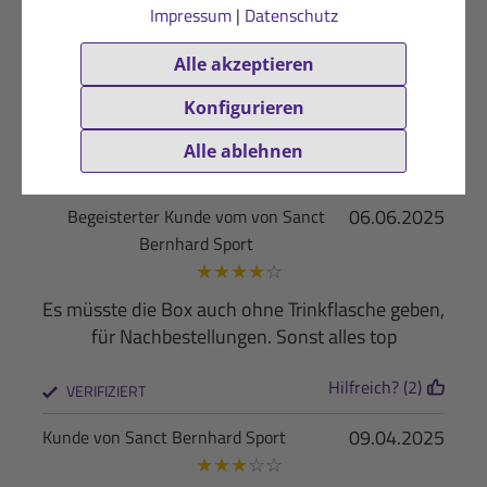
Impressum
|
Datenschutz
21.10.2025
Zufriedene Kundin von Sanct Bernhard
Sport
Alle akzeptieren
★
★
★
★
★
Konfigurieren
Gute Zusammensetzung für Halbmarathon
Alle ablehnen
Hilfreich? (2)
VERIFIZIERT
06.06.2025
Begeisterter Kunde vom von Sanct
Bernhard Sport
★
★
★
★
☆
Es müsste die Box auch ohne Trinkflasche geben,
für Nachbestellungen. Sonst alles top
Hilfreich? (2)
VERIFIZIERT
09.04.2025
Kunde von Sanct Bernhard Sport
★
★
★
☆
☆