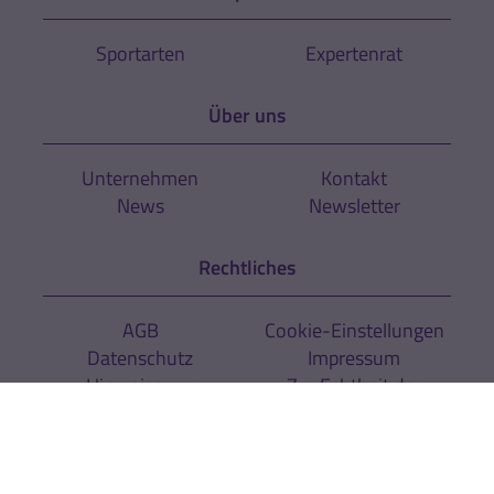
Sportarten
Expertenrat
Über uns
Unternehmen
Kontakt
News
Newsletter
Rechtliches
AGB
Cookie-Einstellungen
Datenschutz
Impressum
Hinweise zur
Zur Echtheit der
Barrierefreiheit
Bewertungen