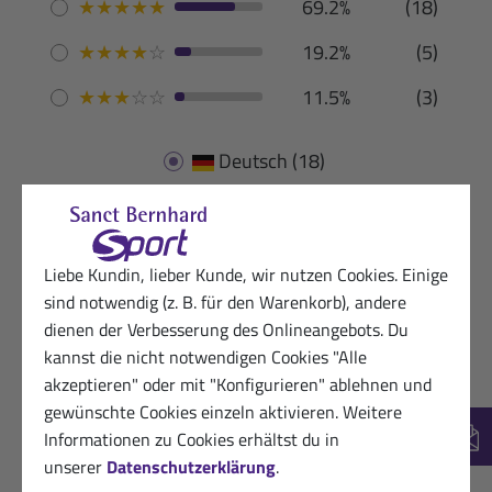
★
★
★
★
★
69.2%
(18)
★
★
★
★
☆
19.2%
(5)
★
★
★
☆
☆
11.5%
(3)
Deutsch
(18)
Liebe Kundin, lieber Kunde, wir nutzen Cookies. Einige
sind notwendig (z. B. für den Warenkorb), andere
07.05.2026
Begeisterte Sanct Bernhard Sport-
dienen der Verbesserung des Onlineangebots. Du
Kundin
kannst die nicht notwendigen Cookies "Alle
★
★
★
★
★
akzeptieren" oder mit "Konfigurieren" ablehnen und
prima Geschmack, gibt Energie
gewünschte Cookies einzeln aktivieren. Weitere
Informationen zu Cookies erhältst du in
New
Hilfreich? (1)
unserer
Datenschutzerklärung
.
VERIFIZIERT