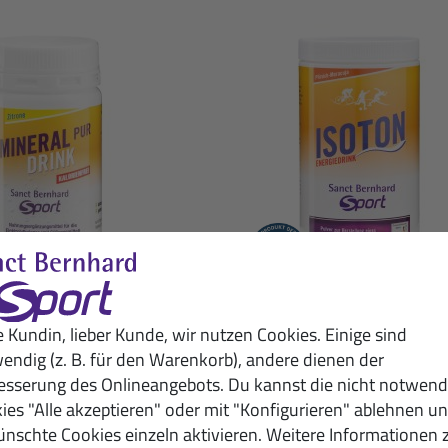
ineral-Pur-Drink
Isoton Energiedri
e Kundin, lieber Kunde, wir nutzen Cookies. Einige sind
endig (z. B. für den Warenkorb), andere dienen der
rone: 100-g-Packung
Pfirsich-Maracuja: 900
9,50 €
16,50 €
esserung des Onlineangebots. Du kannst die nicht notwend
ies "Alle akzeptieren" oder mit "Konfigurieren" ablehnen u
(100g / 1 kg = 95,00 €)
(900g / 1 kg = 18,33 €)
nschte Cookies einzeln aktivieren. Weitere Informationen 
. MwSt. zzgl.
Versandkosten
inkl. MwSt. zzgl.
Versandko