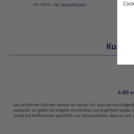
Cook
inkl. MwSt. zzgl.
Versandkosten
Kunden
4.86 v
Aus rechtlichen Gründen weisen wir darauf hin, dass die nachfolg
zustande, wir geben sie lediglich unmittelbar und ungefiltert wiede
Shops hat Maßnahmen getroffen, um sicherzustellen, dass es sich