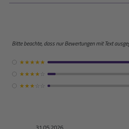
Bitte beachte, dass nur Bewertungen mit Text ausg
★
★
★
★
★
★
★
★
★
☆
★
★
★
☆
☆
31.05.2026