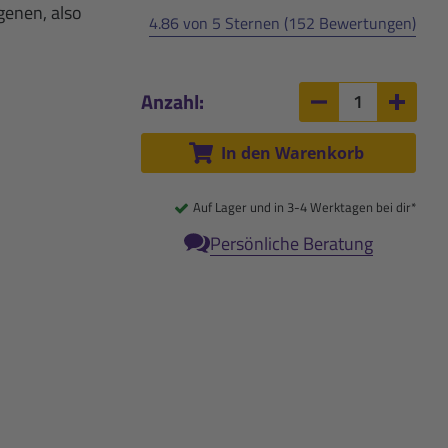
genen, also
4.86 von 5 Sternen (152 Bewertungen)
Anzahl:
Anzahl um 1 ver
Anzah
In den Warenkorb
Auf Lager und in 3-4 Werktagen bei dir*
Persönliche Beratung