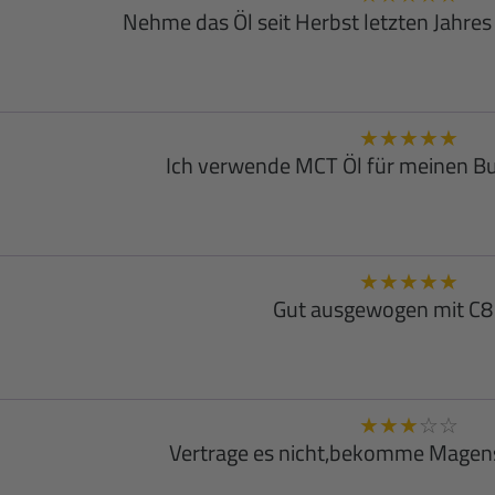
Nehme das Öl seit Herbst letzten Jahres
★
★
★
★
★
Ich verwende MCT Öl für meinen Bu
★
★
★
★
★
Gut ausgewogen mit C8
★
★
★
☆
☆
Vertrage es nicht,bekomme Mage