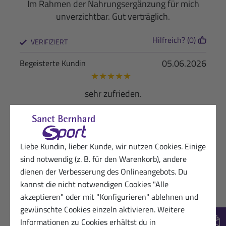
Im Rahmen der Nahrungsergänzung für mich
unverzichtbar. Gut verträglich.
Hilfreich? (0)
VERIFIZIERT
05.06.2026
Begeisterte Kundin
★
★
★
★
★
sehr zufrieden.
Hilfreich? (0)
VERIFIZIERT
01.06.2026
Glücklicher Kunde von Sanct Bernhard
Liebe Kundin, lieber Kunde, wir nutzen Cookies. Einige
Sport
sind notwendig (z. B. für den Warenkorb), andere
★
★
★
★
★
dienen der Verbesserung des Onlineangebots. Du
sehr gut
kannst die nicht notwendigen Cookies "Alle
akzeptieren" oder mit "Konfigurieren" ablehnen und
Hilfreich? (0)
VERIFIZIERT
gewünschte Cookies einzeln aktivieren. Weitere
Informationen zu Cookies erhältst du in
New