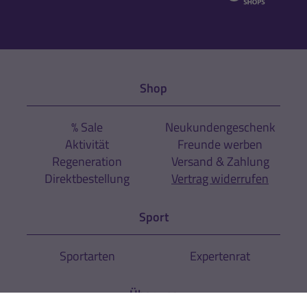
Shop
% Sale
Neukundengeschenk
Aktivität
Freunde werben
Regeneration
Versand & Zahlung
Direktbestellung
Vertrag widerrufen
Sport
Sportarten
Expertenrat
Über uns