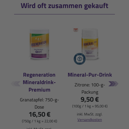
Wird oft zusammen gekauft
Regeneration
Mineral-Pur-Drink
Mineraldrink-
E
Zitrone: 100-g-
Premium
Packung
Pfi
9,50 €
Granatapfel: 750-g-
(100g / 1 kg = 95,00 €)
Dose
16,50 €
(900
inkl. MwSt. zzgl.
Versandkosten
(750g / 1 kg = 22,00 €)
i