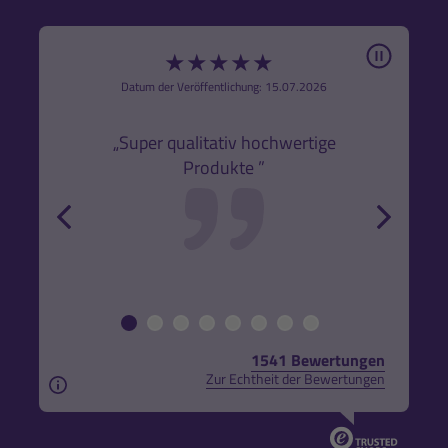
Pause
★
★
★
★
★
6
Datum der Veröffentlichung: 15.07.2026
den
k,
„Super qualitativ hochwertige
„Gute
Produkte ”
r und
back
forw
1541 Bewertungen
Zur Echtheit der Bewertungen
Aus rechtlichen Gründen weisen wir darauf hin, das