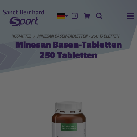
Aktuelle Sprache:
Anmelden
Zum Warenkorb
Suche
Ha
GÄNZUNGSMITTEL
MINESAN BASEN-TABLETTEN - 250 TABLETTEN
Minesan Basen-Tabletten
250 Tabletten