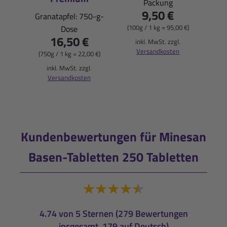
Packung
Pfi
9,50 €
Granatapfel: 750-g-
(100g / 1 kg = 95,00 €)
Dose
16,50 €
(900
inkl. MwSt. zzgl.
Versandkosten
(750g / 1 kg = 22,00 €)
i
inkl. MwSt. zzgl.
Versandkosten
Kundenbewertungen für Minesan
Basen-Tabletten 250 Tabletten
4.74 von 5 Sternen (279 Bewertungen
insgesamt, 179 auf Deutsch)