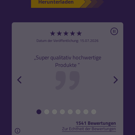
Herunterladen
Pause
★
★
★
★
★
6
Datum der Veröffentlichung: 15.07.2026
den
k,
„Super qualitativ hochwertige
„Gute
Produkte ”
r und
back
forw
1541 Bewertungen
Zur Echtheit der Bewertungen
Aus rechtlichen Gründen weisen wir darauf hin, das