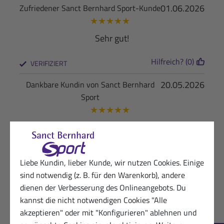
01.06.2026
Zufriedener Sanct Bernhard Sport-Kunde
★
★
★
★
★
Sehr gut!
Hilfreich? (0)
VERIFIZIERT
20.05.2026
Dankbare Kundin von Sanct Bernhard
Sport
★
★
★
★
★
?
Hilfreich? (0)
VERIFIZIERT
Liebe Kundin, lieber Kunde, wir nutzen Cookies. Einige
14.05.2026
Zufriedene Kundin von Sanct Bernhard
sind notwendig (z. B. für den Warenkorb), andere
Sport
dienen der Verbesserung des Onlineangebots. Du
★
★
★
★
★
kannst die nicht notwendigen Cookies "Alle
akzeptieren" oder mit "Konfigurieren" ablehnen und
---