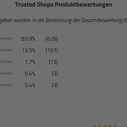
Trusted Shops Produktbewertungen
egeben werden. In die Berechnung der Gesamtbewertung 
83.9%
(626)
13.5%
(101)
1.7%
(13)
0.4%
(3)
0.4%
(3)
★
★
★
★
★