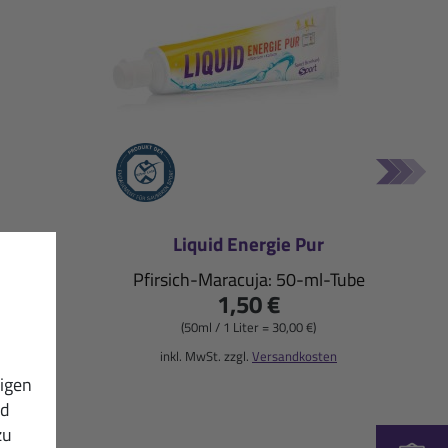
nk
Liquid Energie Pur
-g-Dose
Pfirsich-Maracuja: 50-ml-Tube
1,50 €
(50ml / 1 Liter = 30,00 €)
sten
inkl. MwSt. zzgl.
Versandkosten
igen
nd
zu