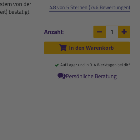
ystem von der
4.8 von 5 Sternen (746 Bewertungen)
it) bestätigt
Anzahl:
Anzahl um 1 ver
Anzah
In den Warenkorb
Auf Lager und in 3-4 Werktagen bei dir*
Persönliche Beratung