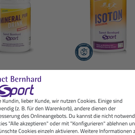
ineral-Pur-Drink
Isoton Energiedri
rone: 100-g-Packung
Pfirsich-Maracuja: 900
9,50 €
16,50 €
(100g / 1 kg = 95,00 €)
(900g / 1 kg = 18,33 €)
e Kundin, lieber Kunde, wir nutzen Cookies. Einige sind
endig (z. B. für den Warenkorb), andere dienen der
. MwSt. zzgl.
Versandkosten
inkl. MwSt. zzgl.
Versandko
esserung des Onlineangebots. Du kannst die nicht notwend
ies "Alle akzeptieren" oder mit "Konfigurieren" ablehnen u
nschte Cookies einzeln aktivieren. Weitere Informationen 