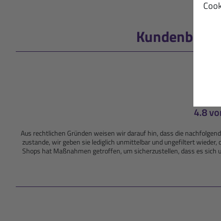
Cook
Kundenbewer
4.8 vo
Aus rechtlichen Gründen weisen wir darauf hin, dass die nachfolg
zustande, wir geben sie lediglich unmittelbar und ungefiltert wiede
Shops hat Maßnahmen getroffen, um sicherzustellen, dass es sich