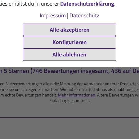
ies erhältst du in unserer
Datenschutzerklärung
.
Impressum
|
Datenschutz
tungen für Immunkomplex-Kapsel
Alle akzeptieren
Konfigurieren
Alle ablehnen
n 5 Sternen (746 Bewertungen insgesamt, 436 auf D
enden Nutzerbewertungen allein die Meinung der Verwender unserer Produ
r, ohne sie uns zu eigen zu machen. Wir nutzen Trusted Shops als unabhängige
 um echte Bewertungen handelt.
Mehr Informationen
. Ältere Bewertungen wu
Einladung gesammelt.