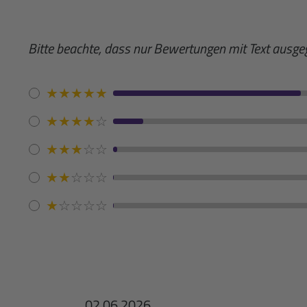
Bitte beachte, dass nur Bewertungen mit Text ausg
★
★
★
★
★
★
★
★
★
☆
★
★
★
☆
☆
★
★
☆
☆
☆
★
☆
☆
☆
☆
02.06.2026