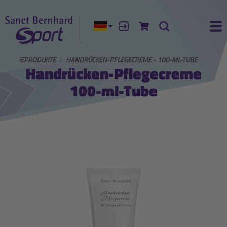
Aktuelle Sprache:
Anmelden
Zum Warenkorb
Suche
Ha
RPFLEGEPRODUKTE
HANDRÜCKEN-PFLEGECREME - 100-ML-TUBE
Handrücken-Pflegecreme
100-ml-Tube