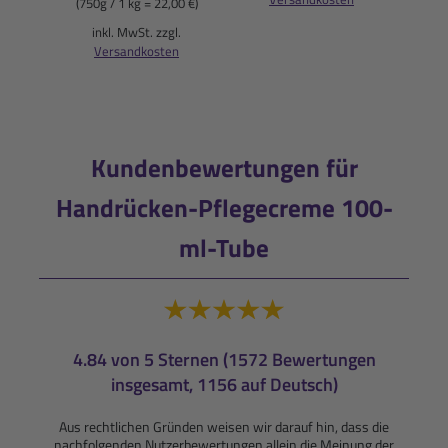
(750g / 1 kg = 22,00 €)
i
inkl. MwSt. zzgl.
Versandkosten
Kundenbewertungen für
Handrücken-Pflegecreme 100-
ml-Tube
4.84 von 5 Sternen (1572 Bewertungen
insgesamt, 1156 auf Deutsch)
Aus rechtlichen Gründen weisen wir darauf hin, dass die
nachfolgenden Nutzerbewertungen allein die Meinung der