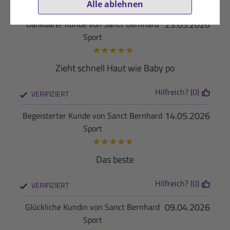
Hilfreich? (0)
VERIFIZIERT
Alle ablehnen
23.05.2026
Dankbarer Kunde von Sanct Bernhard
Sport
★
★
★
★
★
Zieht schnell Haut wie Baby po
Hilfreich? (0)
VERIFIZIERT
14.05.2026
Begeisterter Kunde von Sanct Bernhard
Sport
★
★
★
★
★
Das beste
Hilfreich? (0)
VERIFIZIERT
09.04.2026
Glückliche Kundin von Sanct Bernhard
Sport