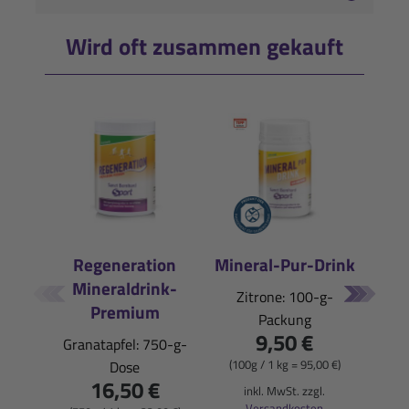
Wird oft zusammen gekauft
Regeneration
Mineral-Pur-Drink
Mineraldrink-
E
Zitrone: 100-g-
Premium
Packung
Pfi
9,50 €
Granatapfel: 750-g-
(100g / 1 kg = 95,00 €)
Dose
16,50 €
(900
inkl. MwSt. zzgl.
Versandkosten