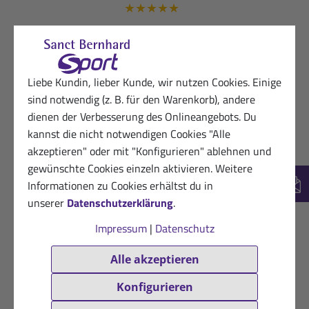
★
★
★
★
★
Zieht super ein und pflegt gut
Hilfreich? (0)
VERIFIZIERT
Liebe Kundin, lieber Kunde, wir nutzen Cookies. Einige
26.05.2026
Zufriedene Kundin von Sanct Bernhard
sind notwendig (z. B. für den Warenkorb), andere
Sport
dienen der Verbesserung des Onlineangebots. Du
★
★
★
★
★
kannst die nicht notwendigen Cookies "Alle
akzeptieren" oder mit "Konfigurieren" ablehnen und
Wirklich sehr gut
gewünschte Cookies einzeln aktivieren. Weitere
Informationen zu Cookies erhältst du in
Hilfreich? (0)
VERIFIZIERT
New
unserer
Datenschutzerklärung
.
26.05.2026
Dankbare Kundin von Sanct Bernhard
Impressum
|
Datenschutz
Sport
★
★
★
★
★
Alle akzeptieren
Top
Konfigurieren