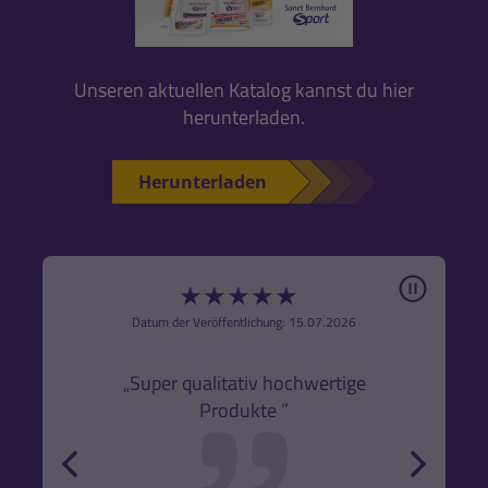
Unseren aktuellen Katalog kannst du hier
herunterladen.
Herunterladen
Pause
★
★
★
★
★
6
Datum der Veröffentlichung: 15.07.2026
den
k,
„Super qualitativ hochwertige
„Gute
Produkte ”
r und
back
forw