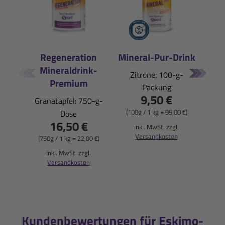
Regeneration
Mineral-Pur-Drink
Mineraldrink-
E
Zitrone: 100-g-
Premium
Packung
Pfi
9,50 €
Granatapfel: 750-g-
(100g / 1 kg = 95,00 €)
Dose
16,50 €
(900
inkl. MwSt. zzgl.
Versandkosten
(750g / 1 kg = 22,00 €)
i
inkl. MwSt. zzgl.
Versandkosten
Kundenbewertungen für Eskimo-