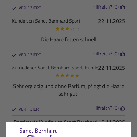
Hilfreich? (0)
VERIFIZIERT
22.11.2025
Kunde von Sanct Bernhard Sport
★
★
★
☆
☆
Die Haare fetten schnell
Hilfreich? (0)
VERIFIZIERT
22.11.2025
Zufriedener Sanct Bernhard Sport-Kunde
★
★
★
★
★
Sehr ergiebig und ohne Parfüm, pflegt die Haare
sehr gut.
Hilfreich? (0)
VERIFIZIERT
15.11.2025
Begeisterte Kundin von Sanct Bernhard
Sport