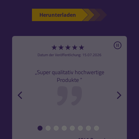
Herunterladen
Pause
★
★
★
★
★
6
Datum der Veröffentlichung: 15.07.2026
den
k,
„Super qualitativ hochwertige
„Gute
Produkte ”
r und
back
forw