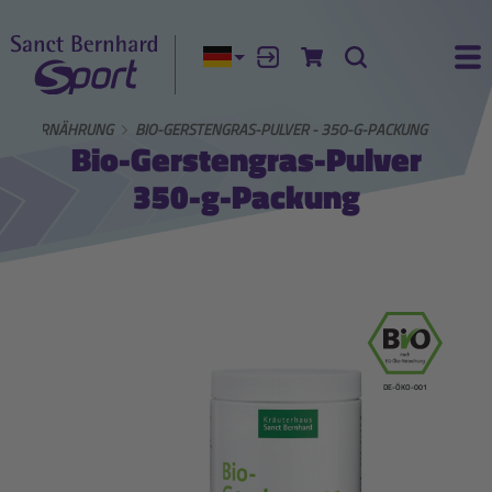
Aktuelle Sprache:
Anmelden
Zum Warenkorb
Suche
Ha
SSTE ERNÄHRUNG
BIO-GERSTENGRAS-PULVER - 350-G-PACKUNG
Bio-Gerstengras-Pulver
350-g-Packung
DE-ÖKO-001