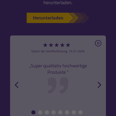
herunterladen.
Herunterladen
Pause
★
★
★
★
★
6
Datum der Veröffentlichung: 15.07.2026
den
k,
„Super qualitativ hochwertige
„Gute
Produkte ”
r und
back
forw