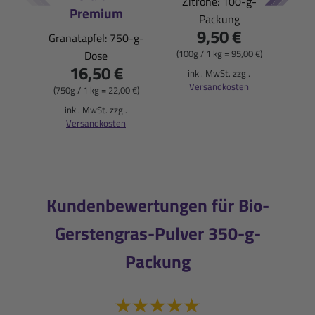
Zitrone: 100-g-
Premium
Packung
Pfi
9,50 €
Granatapfel: 750-g-
(100g / 1 kg = 95,00 €)
Dose
16,50 €
(900
inkl. MwSt. zzgl.
Versandkosten
(750g / 1 kg = 22,00 €)
i
inkl. MwSt. zzgl.
Versandkosten
Kundenbewertungen für Bio-
Gerstengras-Pulver 350-g-
Packung