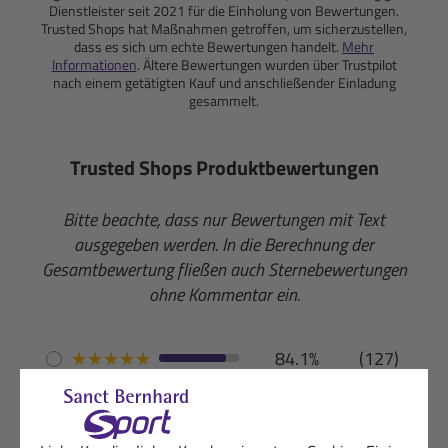
Dienstleister seit 2021 für die Einholung von Bewertungen.
Trusted Shops hat Maßnahmen getroffen, um sicherzustellen,
dass es sich um echte Bewertungen handelt.
Mehr
Informationen
. Ältere Bewertungen wurden über Trustpilot
nach einem getätigten Kauf und anschließender Einladung
gesammelt.
Trusted Shops Produktbewertungen
Bitte beachte, dass nur Bewertungen mit Text
ausgegeben werden. In die Berechnung der
Gesamtbewertung fließen auch Sternebewertungen
ohne Kommentar ein.
★
★
★
★
★
84.1%
(127)
★
★
★
★
☆
13.9%
(21)
★
★
★
☆
☆
2%
(3)