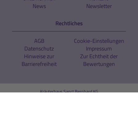
News
Newsletter
Rechtliches
AGB
Cookie-Einstellungen
Datenschutz
Impressum
Hinweise zur
Zur Echtheit der
Barrierefreiheit
Bewertungen
Kräuterhaus Sanct Bernhard KG
Helfensteinstr. 47
D-73342 Bad Ditzenbach
Telefon:
+49 (0) 7334 / 9654-0
Telefax: +49 (0) 7334 / 9654-44
info@sanct-bernhard-sport.de
Shop by interface medien