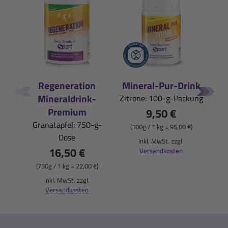
Regeneration
Mineral-Pur-Drink
Iso
Mineraldrink-
Zitrone: 100-g-Packung
Pfi
Premium
9,50 €
Granatapfel: 750-g-
(100g / 1 kg = 95,00 €)
Dose
(
inkl. MwSt. zzgl.
16,50 €
Versandkosten
(750g / 1 kg = 22,00 €)
inkl. MwSt. zzgl.
Versandkosten