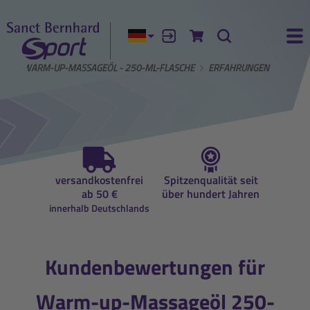
Aktuelle Sprache:
Anmelden
Zum Warenkorb
Suche
Ha
GE
WARM-UP-MASSAGEÖL - 250-ML-FLASCHE
ERFAHRUNGEN
auf
versandkostenfrei
Spitzenqualität seit
Beratun
ung
ab 50 €
über hundert Jahren
Ernähr
innerhalb Deutschlands
Kundenbewertungen für
Warm-up-Massageöl 250-