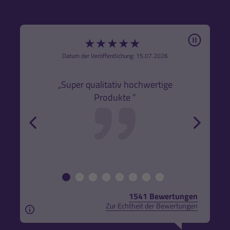
Pause
★
★
★
★
★
6
Datum der Veröffentlichung: 15.07.2026
den
k,
„Super qualitativ hochwertige
„Gute
Produkte ”
r und
back
forw
1541 Bewertungen
Zur Echtheit der Bewertungen
Aus rechtlichen Gründen weisen wir darauf hin, das