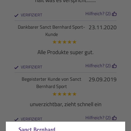
Hilfreich? (2)
VERIFIZIERT
23.11.2020
Dankbarer Sanct Bernhard Sport-
Kunde
★
★
★
★
★
Alle Produkte super gut.
Hilfreich? (2)
VERIFIZIERT
29.09.2019
Begeisterter Kunde von Sanct
Bernhard Sport
★
★
★
★
★
unverzichtbar, zieht schnell ein
Hilfreich? (2)
VERIFIZIERT