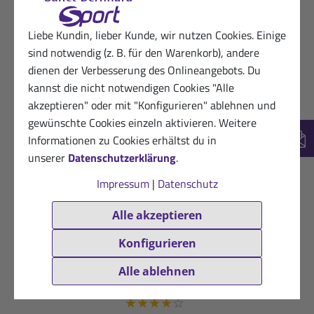
27.10.2017
Begeisterte Kundin von Sanct
Bernhard Sport
★
★
★
★
★
Liebe Kundin, lieber Kunde, wir nutzen Cookies. Einige
sind notwendig (z. B. für den Warenkorb), andere
Die sportliche Nachbarin, für die ich das
dienen der Verbesserung des Onlineangebots. Du
Warm-up-Massageöl mitbestellt habe, ist
kannst die nicht notwendigen Cookies "Alle
begeistert.
akzeptieren" oder mit "Konfigurieren" ablehnen und
gewünschte Cookies einzeln aktivieren. Weitere
Hilfreich? (2)
VERIFIZIERT
Informationen zu Cookies erhältst du in
New
unserer
Datenschutzerklärung
.
05.04.2017
Zufriedene Kundin
★
★
★
★
★
Impressum
|
Datenschutz
Sehr gute QualitätSchnelle LieferungDanke
Alle akzeptieren
Hilfreich? (2)
VERIFIZIERT
Konfigurieren
26.01.2017
Begeisterte Kundin von Sanct
Alle ablehnen
Bernhard Sport
★
★
★
★
☆