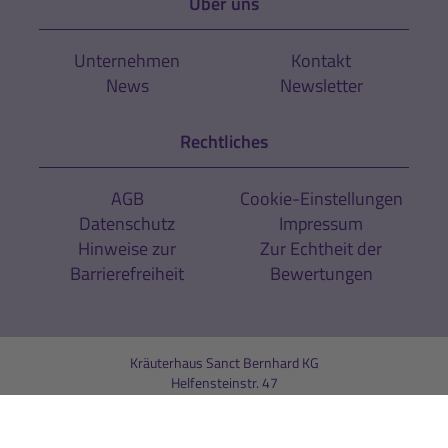
Über uns
Unternehmen
Kontakt
News
Newsletter
Rechtliches
AGB
Cookie-Einstellungen
Datenschutz
Impressum
Hinweise zur
Zur Echtheit der
Barrierefreiheit
Bewertungen
Kräuterhaus Sanct Bernhard KG
Helfensteinstr. 47
D-73342 Bad Ditzenbach
Telefon:
+49 (0) 7334 / 9654-0
Telefax: +49 (0) 7334 / 9654-44