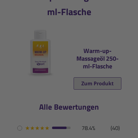
ml-Flasche
Warm-up-
Massageöl 250-
ml-Flasche
Zum Produkt
Alle Bewertungen
★
★
★
★
★
78.4%
(40)