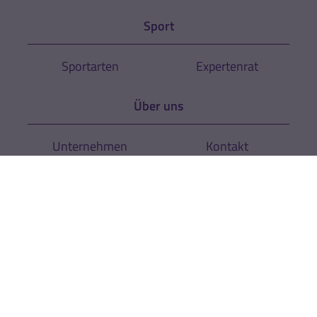
Sport
Sportarten
Expertenrat
Über uns
Unternehmen
Kontakt
News
Newsletter
Rechtliches
AGB
Cookie-Einstellungen
Datenschutz
Impressum
Hinweise zur
Zur Echtheit der
Barrierefreiheit
Bewertungen