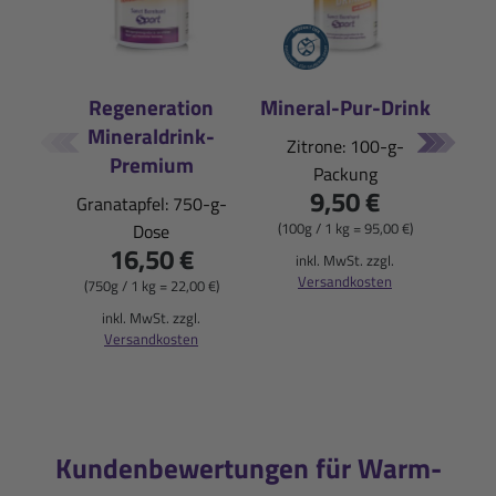
Regeneration
Mineral-Pur-Drink
Mineraldrink-
E
Zitrone: 100-g-
Premium
Packung
Pfi
9,50 €
Granatapfel: 750-g-
(100g / 1 kg = 95,00 €)
Dose
16,50 €
(900
inkl. MwSt. zzgl.
Versandkosten
(750g / 1 kg = 22,00 €)
i
inkl. MwSt. zzgl.
Versandkosten
Kundenbewertungen für Warm-