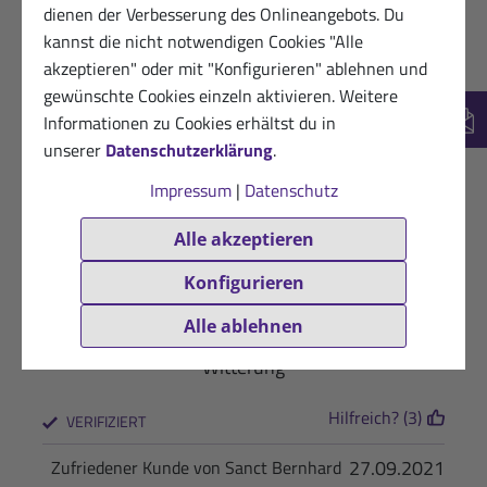
Kann es noch nicht Noch nicht angewendet
dienen der Verbesserung des Onlineangebots. Du
kannst die nicht notwendigen Cookies "Alle
Hilfreich? (3)
VERIFIZIERT
akzeptieren" oder mit "Konfigurieren" ablehnen und
gewünschte Cookies einzeln aktivieren. Weitere
21.06.2022
Dankbare Sanct Bernhard Sport-Kundin
Informationen zu Cookies erhältst du in
New
★
★
★
★
★
unserer
Datenschutzerklärung
.
Gut verträglich auf der Haut
Impressum
|
Datenschutz
Hilfreich? (3)
VERIFIZIERT
Alle akzeptieren
27.09.2021
Werner S.
Konfigurieren
★
★
★
★
★
Alle ablehnen
Ausgezeichnet auch vor dem Sport beim kalter
Witterung
Hilfreich? (3)
VERIFIZIERT
27.09.2021
Zufriedener Kunde von Sanct Bernhard