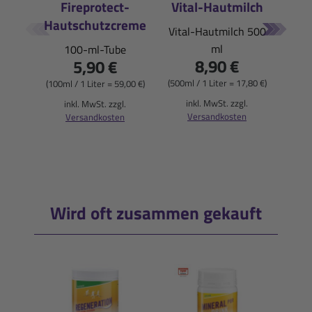
Fireprotect-
Vital-Hautmilch
Hautschutzcreme
E
Vital-Hautmilch 500
ml
100-ml-Tube
Pfi
8,90 €
5,90 €
(500ml / 1 Liter = 17,80 €)
(100ml / 1 Liter = 59,00 €)
(900
inkl. MwSt. zzgl.
inkl. MwSt. zzgl.
Versandkosten
Versandkosten
i
Wird oft zusammen gekauft