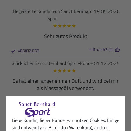
19.05.2026
Begeisterte Kundin von Sanct Bernhard
Sport
★
★
★
★
★
Sehr gutes Produkt
Hilfreich? (0)
VERIFIZIERT
01.12.2025
Glücklicher Sanct Bernhard Sport-Kunde
★
★
★
★
★
Es hat einen angenehmen Duft und wird bei mir
als Massageöl verwendet.
Hilfreich? (1)
VERIFIZIERT
02.10.2025
Zufriedene Sanct Bernhard Sport-Kundin
Liebe Kundin, lieber Kunde, wir nutzen Cookies. Einige
★
★
★
★
★
sind notwendig (z. B. für den Warenkorb), andere