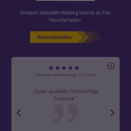
Unseren aktuellen Katalog kannst du hier
herunterladen.
Herunterladen
Pause
★
★
★
★
★
6
Datum der Veröffentlichung: 15.07.2026
den
k,
„Super qualitativ hochwertige
„Gute
Produkte ”
r und
back
forw