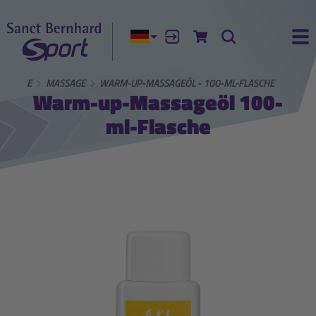
Aktuelle Sprache:
Anmelden
Zum Warenkorb
Suche
Ha
PFLEGE
MASSAGE
WARM-UP-MASSAGEÖL - 100-ML-FLASCHE
Warm-up-Massageöl 100-
ml-Flasche