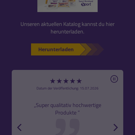
Unseren aktuellen Katalog kannst du hier
herunterladen.
Herunterladen
Pause
★
★
★
★
★
6
Datum der Veröffentlichung: 15.07.2026
den
k,
„Super qualitativ hochwertige
„Gute
Produkte ”
r und
back
forw