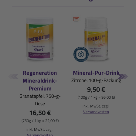
Regeneration
Mineral-Pur-Drink
Iso
Mineraldrink-
Zitrone: 100-g-Packung
Pfi
Premium
9,50 €
Granatapfel: 750-g-
(100g / 1 kg = 95,00 €)
Dose
(
inkl. MwSt. zzgl.
16,50 €
Versandkosten
(750g / 1 kg = 22,00 €)
inkl. MwSt. zzgl.
Versandkosten