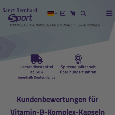
Aktuelle Sprache:
Anmelden
Zum Warenkorb
Suche
Ha
OMPLEX-KAPSELN - 150 KAPSELN FÜR 5 MONATE
ERFAHRUNGEN
auf
versandkostenfrei
Spitzenqualität seit
Beratun
ung
ab 50 €
über hundert Jahren
Ernähr
innerhalb Deutschlands
Kundenbewertungen für
Vitamin-B-Komplex-Kapseln