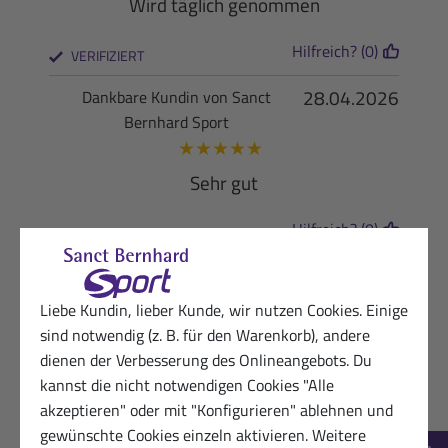
Wird täglich genommen
Hilfreich? (0)
VERIFIZIERT
28.04.2026
Dankbare Kundin von Sanct
Bernhard Sport
★
★
★
★
★
Sehr gut
Hilfreich? (0)
VERIFIZIERT
27.04.2026
Dankbarer Kunde von Sanct
Bernhard Sport
Liebe Kundin, lieber Kunde, wir nutzen Cookies. Einige
★
★
★
★
★
sind notwendig (z. B. für den Warenkorb), andere
Viel kann ich noch nicht sagen , die
dienen der Verbesserung des Onlineangebots. Du
Lieferung war schnell
kannst die nicht notwendigen Cookies "Alle
akzeptieren" oder mit "Konfigurieren" ablehnen und
Hilfreich? (0)
gewünschte Cookies einzeln aktivieren. Weitere
VERIFIZIERT