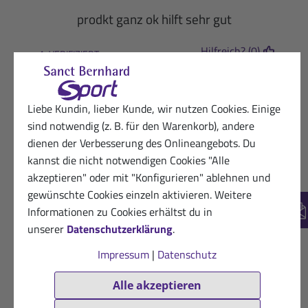
prodkt ganz ok hilft sehr gut
Hilfreich? (0)
VERIFIZIERT
11.07.2016
Zufriedene Kundin von Sanct
Bernhard Sport
Liebe Kundin, lieber Kunde, wir nutzen Cookies. Einige
★
★
★
★
★
sind notwendig (z. B. für den Warenkorb), andere
Benütze ich nach jeder sportlichen
dienen der Verbesserung des Onlineangebots. Du
Betätigung, sehr angenehm
kannst die nicht notwendigen Cookies "Alle
akzeptieren" oder mit "Konfigurieren" ablehnen und
Hilfreich? (0)
VERIFIZIERT
gewünschte Cookies einzeln aktivieren. Weitere
Informationen zu Cookies erhältst du in
Ne
21.06.2016
Kunde von Sanct Bernhard Sport
unserer
Datenschutzerklärung
.
★
★
★
☆
☆
Impressum
|
Datenschutz
Sehr intensiv und Haut irritierent
Alle akzeptieren
Hilfreich? (0)
VERIFIZIERT