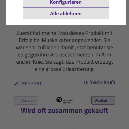
Konfigurieren
21.06.2016
Zufriedene Sanct Bernhard Sport-
Alle ablehnen
Kundin
★
★
★
★
★
Zuerst hat meine Frau dieses Produkt mit
Erfolg bei Muskelkater angewendet. Sie
war sehr zufrieden damit.Jetzt benützt sie
es gegen ihre Artroseschmerzen im Arm
und im Knie. Sie sagt, das Produkt erzeugt
eine grosse Erleichterung.
Hilfreich? (0)
VERIFIZIERT
Zurück
Weiter
Wird oft zusammen gekauft