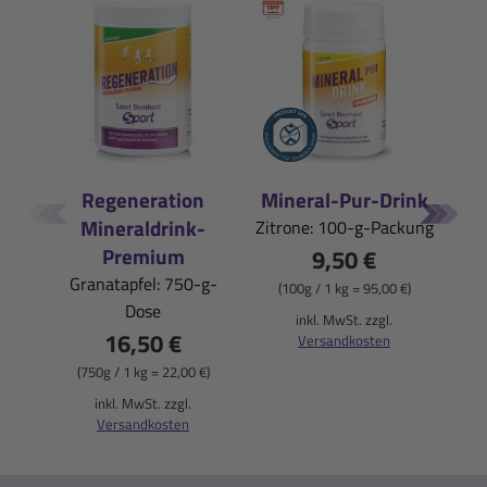
Regeneration
Mineral-Pur-Drink
Iso
Mineraldrink-
Zitrone: 100-g-Packung
Pfi
Premium
9,50 €
Granatapfel: 750-g-
(100g / 1 kg = 95,00 €)
Dose
(
inkl. MwSt. zzgl.
16,50 €
Versandkosten
(750g / 1 kg = 22,00 €)
inkl. MwSt. zzgl.
Versandkosten