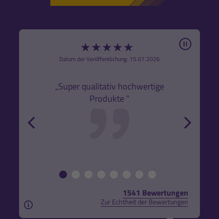
Pause
★
★
★
★
★
6
Datum der Veröffentlichung: 15.07.2026
den
k,
„Super qualitativ hochwertige
„Gute
Produkte ”
r und
back
forw
1541 Bewertungen
Zur Echtheit der Bewertungen
Aus rechtlichen Gründen weisen wir darauf hin, das