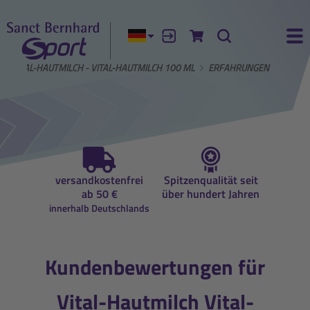
Aktuelle Sprache:
Anmelden
Zum Warenkorb
Suche
Ha
VITAL-HAUTMILCH - VITAL-HAUTMILCH 100 ML
ERFAHRUNGEN
auf
versandkostenfrei
Spitzenqualität seit
Beratun
ung
ab 50 €
über hundert Jahren
Ernähr
innerhalb Deutschlands
Kundenbewertungen für
Vital-Hautmilch Vital-