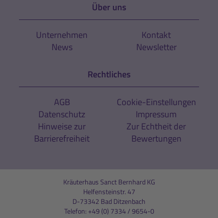
Über uns
Unternehmen
Kontakt
News
Newsletter
Rechtliches
AGB
Cookie-Einstellungen
Datenschutz
Impressum
Hinweise zur
Zur Echtheit der
Barrierefreiheit
Bewertungen
Kräuterhaus Sanct Bernhard KG
Helfensteinstr. 47
D-73342 Bad Ditzenbach
Telefon:
+49 (0) 7334 / 9654-0