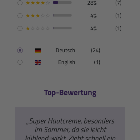
★
★
★
★
☆
28%
(7)
★
★
★
☆
☆
4%
(1)
★
☆
☆
☆
☆
4%
(1)
Deutsch
(24)
English
(1)
Top-Bewertung
„Super Hautcreme, besonders
im Sommer, da sie leicht
kühlend wirkt. Zieht schnell ein