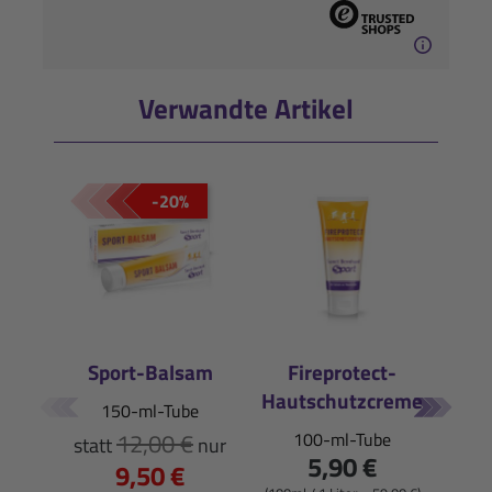
Verwandte Artikel
-20%
Sport-Balsam
Fireprotect-
Ri
Hautschutzcreme
Reg
150-ml-Tube
12,00 €
100-ml-Tube
statt
nur
5,90 €
9,50 €