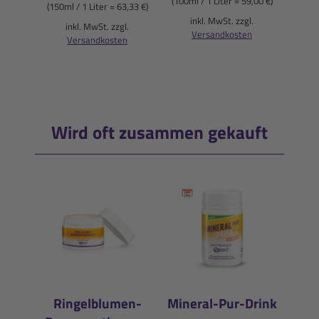
(100ml / 1 Liter = 59,00 €)
(150ml / 1 Liter = 63,33 €)
(200ml
inkl. MwSt. zzgl.
inkl. MwSt. zzgl.
Versandkosten
i
Versandkosten
Wird oft zusammen gekauft
Ringelblumen-
Mineral-Pur-Drink