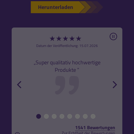
Herunterladen
Pause
★
★
★
★
★
6
Datum der Veröffentlichung: 15.07.2026
den
k,
„Super qualitativ hochwertige
„Gute
Produkte ”
r und
back
forw
1541 Bewertungen
Zur Echtheit der Bewertungen