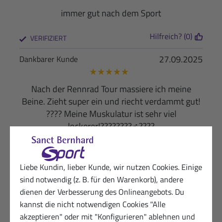
immer gut nach dem Sport
Hilfreich? (0)
VERIFIZIERT
27.09.2025
Dankbarer Kunde
★
★
★
★
★
Nach der Rennrad Tour massiere ich meine
Beine. Zieht super ein und riecht verdammt gut!
???? Meine Muskulatur ist sehr viel
lockerer!????????‍♂️????
Hilfreich? (1)
VERIFIZIERT
Liebe Kundin, lieber Kunde, wir nutzen Cookies. Einige
31.08.2025
Begeisterte Kundin von Sanct Bernhard
sind notwendig (z. B. für den Warenkorb), andere
Sport
dienen der Verbesserung des Onlineangebots. Du
★
★
★
★
★
kannst die nicht notwendigen Cookies "Alle
Wow produktiv
akzeptieren" oder mit "Konfigurieren" ablehnen und