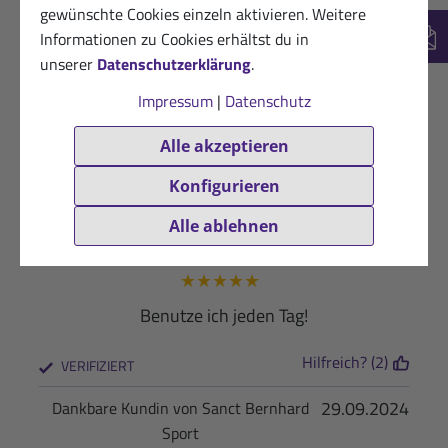
gewünschte Cookies einzeln aktivieren. Weitere
Hilfreich? (0)
VERIFIZIERT
Informationen zu Cookies erhältst du in
New
unserer
Datenschutzerklärung
.
24.07.2025
Dankbare Kundin
Impressum
|
Datenschutz
★
★
★
★
★
Ist sehrgut
Alle akzeptieren
Hilfreich? (0)
Konfigurieren
VERIFIZIERT
Alle ablehnen
11.07.2025
Dankbarer Kunde von Sanct Bernhard
Sport
★
★
★
★
★
Benutze ich jeden Tag!
Hilfreich? (2)
VERIFIZIERT
29.09.2024
Dankbare Kundin von Sanct Bernhard
Sport