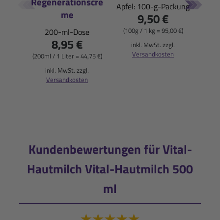
Regenerationscre
E
Apfel: 100-g-Packung
me
9,50 €
Saue
(100g / 1 kg = 95,00 €)
200-ml-Dose
8,95 €
inkl. MwSt. zzgl.
Versandkosten
(900
(200ml / 1 Liter = 44,75 €)
i
inkl. MwSt. zzgl.
Versandkosten
Kundenbewertungen für Vital-
Hautmilch Vital-Hautmilch 500
ml