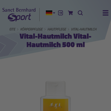
Aktuelle Sprache:
Anmelden
Zum Warenkorb
Suche
Ha
STARTSEITE
KÖRPERPFLEGE
HAUTPFLEGE
VITAL-HAUTMILCH
Vital-Hautmilch Vital-
Hautmilch 500 ml