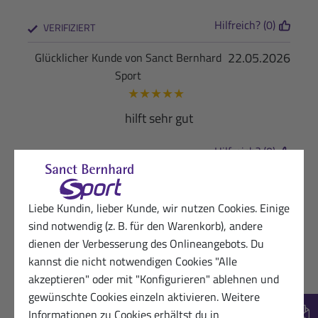
Hilfreich? (0)
VERIFIZIERT
22.05.2026
Glücklicher Kunde von Sanct Bernhard
Sport
★
★
★
★
★
hilft sehr gut
Hilfreich? (0)
VERIFIZIERT
21.05.2026
Zufriedene Sanct Bernhard Sport-Kundin
★
★
★
★
★
Liebe Kundin, lieber Kunde, wir nutzen Cookies. Einige
sind notwendig (z. B. für den Warenkorb), andere
Angenehmer Duft , Haut bleibt geschmeidig,
dienen der Verbesserung des Onlineangebots. Du
lindert den Schmerz
kannst die nicht notwendigen Cookies "Alle
Hilfreich? (0)
akzeptieren" oder mit "Konfigurieren" ablehnen und
VERIFIZIERT
gewünschte Cookies einzeln aktivieren. Weitere
19.05.2026
Glücklicher Kunde
Informationen zu Cookies erhältst du in