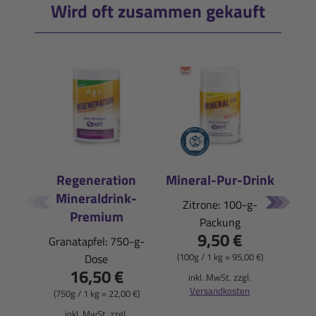
Wird oft zusammen gekauft
Regeneration
Mineral-Pur-Drink
Mineraldrink-
E
Zitrone: 100-g-
Premium
Packung
Pfi
9,50 €
Granatapfel: 750-g-
(100g / 1 kg = 95,00 €)
Dose
16,50 €
(900
inkl. MwSt. zzgl.
Versandkosten
(750g / 1 kg = 22,00 €)
i
inkl. MwSt. zzgl.