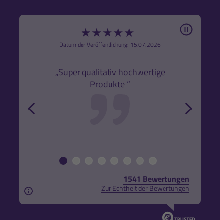
Pause
★
★
★
★
★
6
Datum der Veröffentlichung: 15.07.2026
den
k,
„Super qualitativ hochwertige
„Gute
Produkte ”
r und
back
forw
1541 Bewertungen
Zur Echtheit der Bewertungen
Aus rechtlichen Gründen weisen wir darauf hin, das