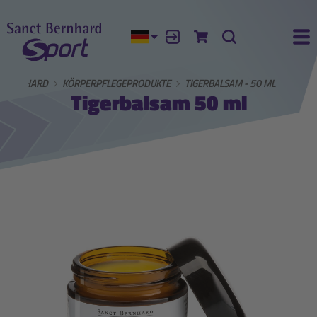
Aktuelle Sprache:
Anmelden
Zum Warenkorb
Suche
Ha
 BERNHARD
KÖRPERPFLEGEPRODUKTE
TIGERBALSAM - 50 ML
Tigerbalsam 50 ml